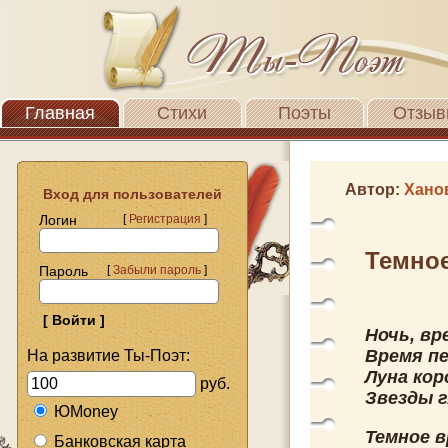
Главная
Стихи
Поэты
Отзыв
Автор:
Хано
Вход для пользователей
Логин
[
Регистрация
]
Темно
Пароль
[
Забыли пароль
]
Ночь, вр
Время пе
На развитие Ты-Поэт:
Луна кор
руб.
Звезды г
ЮMoney
Темное 
Банковская карта