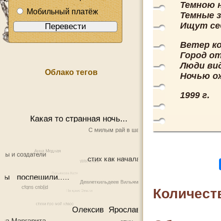
Темною 
Мобильный платёж
Темные з
Ищут се
Ветер к
Город о
Люди ви
Облако тегов
Ночью о
1999 г.
Количест