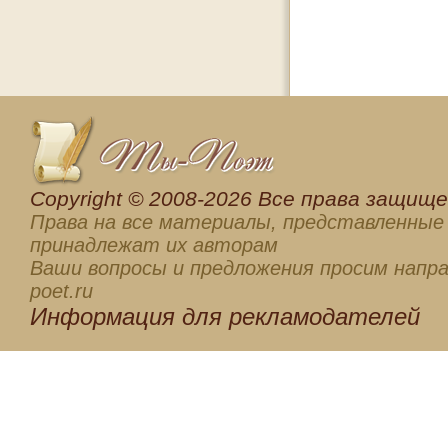
Сopyright © 2008-2026 Все права защищен
Права на все материалы, представленные 
принадлежат их авторам
Ваши вопросы и предложения просим напра
poet.ru
Информация для
рекламодателей