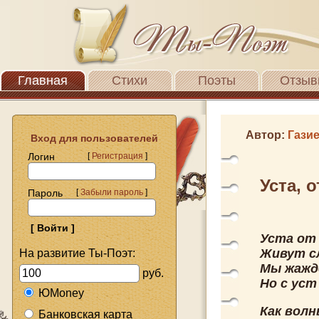
Главная
Стихи
Поэты
Отзыв
Автор:
Гази
Вход для пользователей
Логин
[
Регистрация
]
Уста, 
Пароль
[
Забыли пароль
]
Уста от 
Живут с
На развитие Ты-Поэт:
Мы жажд
руб.
Но с уст
ЮMoney
Как волн
Банковская карта