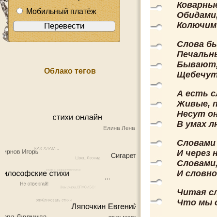
Коварные
Мобильный платёж
Обидами,
Колючим
Слова бы
Печальны
Бывают, 
Облако тегов
Щебечут
А есть с
Живые, п
Несут он
В умах л
Словами 
И через 
Словами,
И словно
Читая сл
Что мы с