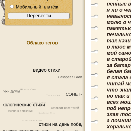
пенные 
Мобильный платёж
я ни о ч
невынос
молю о ч
памятью 
печальн
так начи
Облако тегов
в твое м
мой само
в старо
за батар
белая ба
я стала 
читай мо
что знал
но так и
всех мои
под неп
злая тос
а помниш
хоральн