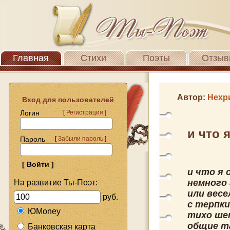
Главная
Стихи
Поэты
Отзыв
Автор:
Нехр
Вход для пользователей
Логин
[
Регистрация
]
и что 
Пароль
[
Забыли пароль
]
и что я 
немного
На развитие Ты-Поэт:
или вес
руб.
с терпки
ЮMoney
тихо шеп
общие т
Банковская карта