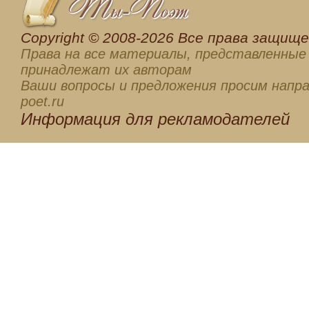
Сopyright © 2008-2026 Все права защищен
Права на все материалы, представленные 
принадлежат их авторам
Ваши вопросы и предложения просим напра
poet.ru
Информация для
рекламодателей