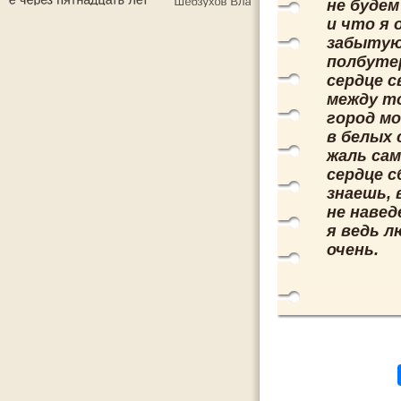
не будем
и что я
забытую
полбуте
сердце с
между т
город мо
в белых 
жаль са
сердце с
знаешь, 
не навед
я ведь л
очень.