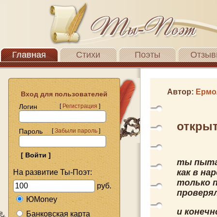
Главная
Стихи
Поэты
Отзыв
Автор:
Ермо
Вход для пользователей
Логин
[
Регистрация
]
откры
Пароль
[
Забыли пароль
]
ты пыта
как в на
На развитие Ты-Поэт:
только п
руб.
проверял
ЮMoney
и конечн
Банковская карта