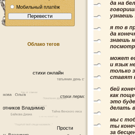
да на бе
Мобильный платёж
говоришь
узнаешь 
я то в п
да конеч
знаешь м
Облако тегов
посмотри
может ес
и язык н
только з
ставят т
бей коне
как поще
это буде
делать в
мы с тоб
ты конеч
за бесце