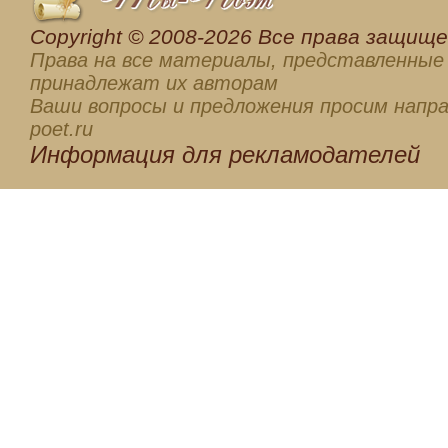
Сopyright © 2008-2026 Все права защищен
Права на все материалы, представленные 
принадлежат их авторам
Ваши вопросы и предложения просим напра
poet.ru
Информация для
рекламодателей