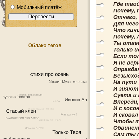
Где твой
Мобильный платёж
Почему, 
Отчего,
Для чего
Что кич
Почему, 
Ты ответ
Облако тегов
Только и
Если тол
Я не вер
Оправдан
Безысхо
На пути 
И зияют 
Суета и 
Впереди,
И с косо
И сковал
Чтобы т
Обвинени
Сам ты 