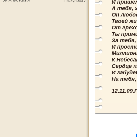
И пришёл
А тебя, 
Он любо
Твоей жи
От грехо
Ты прими
За тебя,
И прости
Миллиона
К Небеса
Сердце п
И забуде
На тебя,
12.11.09