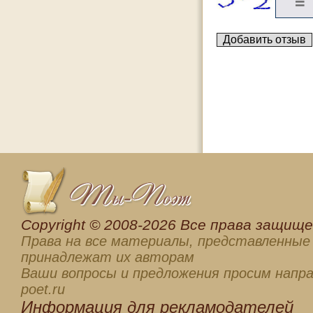
Сopyright © 2008-2026 Все права защищен
Права на все материалы, представленные 
принадлежат их авторам
Ваши вопросы и предложения просим напра
poet.ru
Информация для
рекламодателей