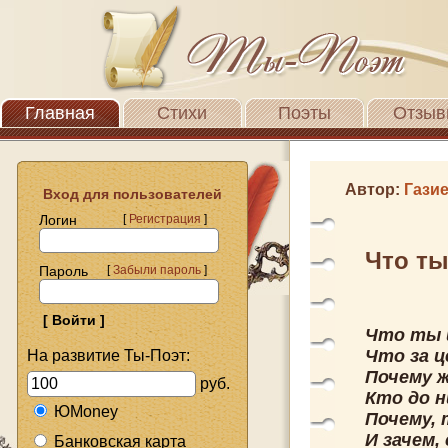
Главная
Стихи
Поэты
Отзыв
Автор:
Гази
Вход для пользователей
Логин
[
Регистрация
]
Что т
Пароль
[
Забыли пароль
]
Что ты 
Что за ц
На развитие Ты-Поэт:
Почему ж
руб.
Кто до 
ЮMoney
Почему, 
И зачем,
Банковская карта