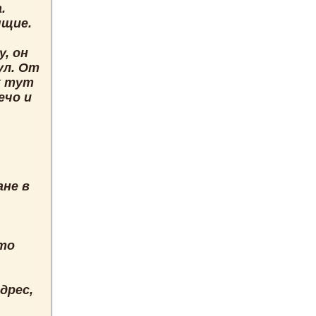
.
ящие.
у, он
ул. От
х тут
ечо и
ане в
что
дрес,