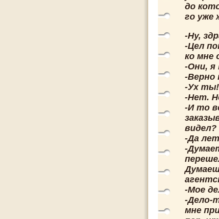
до кот
го уже 
-Ну, зд
-Цел п
ко мне 
-Они, я
-Верно 
-Ух ты
-Нет. Н
-И то 
заказыв
видел?
-Да лет
-Думае
переше
Думаеш
агентс
-Мое де
-Дело-т
мне пр