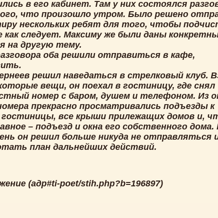
лись в его кабинет. Там у них состоялся разго
ого, что произошло утром. Было решено отпр
тиру нескольких ребят для того, чтобы подчи
е как следует. Максиму же были даны конкретн
я на другую тему.
разговора оба решили отправиться в кафе,
сить.
Вернеев решил наведаться в стрелковый клуб. В
которые вещи, он поехал в гостиницу, где снял
стный номер с баром, душем и телефоном. Из о
номера прекрасно просматривались подъезды к
 гостиницы, все крыши прилежащих домов и, ч
авное – подъезд и окна его собственного дома.
ень он решил больше никуда не отправляться 
отать план дальнейших действий.
ение (адр#ti-poet/stih.php?b=196897)