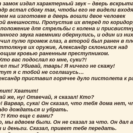
 замок издал характерный звук – дверь вскрыта
ндр встал сбоку так, чтобы его не видели вход
ием на изготовке в дверь вошли двое человек
ой внешности. Пропустив их вперед по коридор
 положение для стрельбы с колена и присвистн
нного звука наемники обернулись, и один из ни
чил пулю промеж глаз, а второй был ранен в пл
ттолкнув их оружие, Александр склонился над
ющим кровью раненным преступником.
Кто вас подослал ко мне, суки?!
ел ты! Убивай, тварь! Я ничего не скажу!
 тут я с тобой не соглашусь…
ександр приставил горячее дуло пистолета к р
атит! Хватит!
й же, ну! Отвечай, я сказал! Кто?
! Варвар, сука! Он сказал, что тебя дома нет, 
адо дождаться и убрать.
?! Кто еще с вами?
о, мы вдвоем были. Он не сказал за что. Он дал а
 и деньги. Сказал, привет тебе передать.