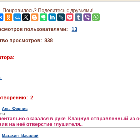
Понравилось? Поделитесь с друзьями!
осмотров пользователями:
13
тво просмотров: 838
втора:
.
отворению: 2
:
Аль Фернис
3:51
ентально оказался в руке. Клацнул отправленный из о
вив на неё отверстие глушителя..
:
Матахин Василий