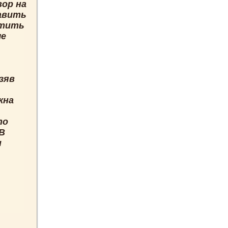
вор на
авить
стить
ые
зяв
кна
то
 В
и