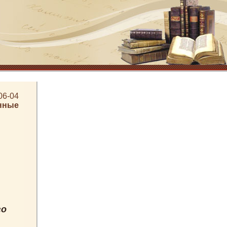
06-04
нные
го