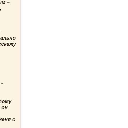
им –
,
л
иально
сскажу
 -
отому
 он
меня с