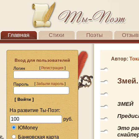
Главная
Стихи
Поэты
Отзыв
Автор:
Ток
Вход для пользователей
Логин
[
Регистрация
]
Змей.
Пароль
[
Забыли пароль
]
ЗМЕЙ
На развитие Ты-Поэт:
Предис
руб.
ЮMoney
Это рас
снайпер
Банковская карта