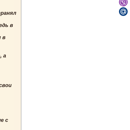
транял
едь в
 в
, а
 свои
е с