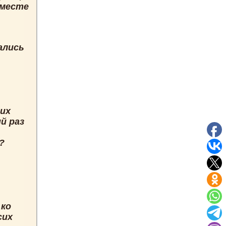
 месте
ались
оих
й раз
?
 ко
сих