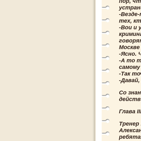
пор, ч
устран
-Везде-
тех, к
-Вои и 
кримина
говорят
Москве
-Ясно. 
-А то т
самому
-Так то
-Давай,
Со знан
действ
Глава I
Тренер
Алексан
ребята