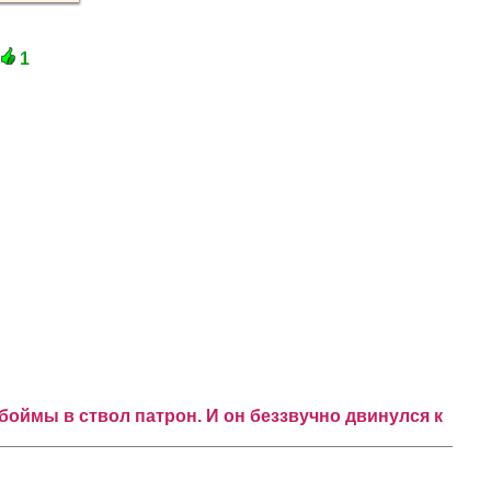
1
боймы в ствол патрон. И он беззвучно двинулся к