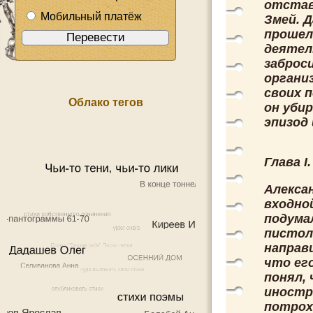
отстав
Мобильный платёж
Змей. 
прошел
деятель
заброси
органи
своих 
Облако тегов
он убир
эпизод 
Глава I
Алекса
входной
подумал
пистол
направи
что ег
понял, 
иностр
потрох