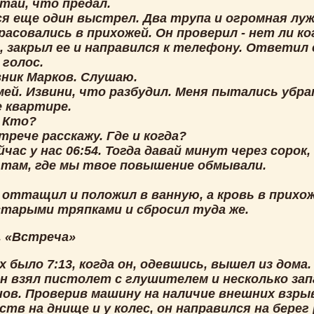
итай, что предал.
ся еще один выстрел. Два трупа и огромная лу
расовались в прихожей. Он проверил - нет ли ко
, закрыл ее и направился к телефону. Ответил 
 голос.
вник Марков. Слушаю.
мей. Извини, что разбудил. Меня пытались убра
е квартире.
? Кто?
трече расскажу. Где и когда?
ейчас у нас 06:54. Тогда давай минут через сорок,
, там, где мы твое повышение обмывали.
н оттащил и положил в ванную, а кровь в прихо
старыми тряпками и сбросил туда же.
I. «Встреча»
х было 7:13, когда он, одевшись, вышел из дома.
он взял пистолет с глушителем и несколько за
нов. Проверив машину на наличие внешних взр
тв на днище и у колес, он направился на берег 