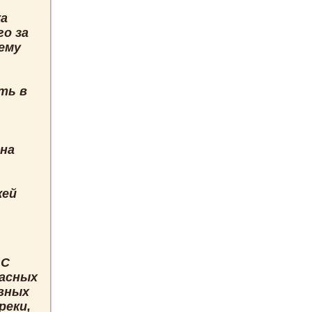
жа
го за
ему
ть в
 на
жей
 С
пасных
ывных
реки,