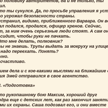
то половину авторитетов, да и не только, ты
ил.
то ты сунулся. Да, по просьбе управления я ус
то угрожал безопасности страны.
устранил, видимо, приближенного Варвара. Он в
л подался, продался, офицер хренов. Сейчас,
, за ним очень серьезные люди стоят. А сам он
 сидит, чтобы руки не пачкать.
Что мне делать, полковник?
ы не знаешь. Трупы выдать за мокруху на улице
 надо переехать. Понять?
чно.
 счастливо.
ием дела и с кое-какими мыслями на ближайшие
ия Змей отправился в свое агентство.
II. «Подготовка»
 по рукопашному бою Максим, хороший друг
дра еще с детских лет, как раз закончил заняти
ми их охраны. Саша подозвал его, и они вместе