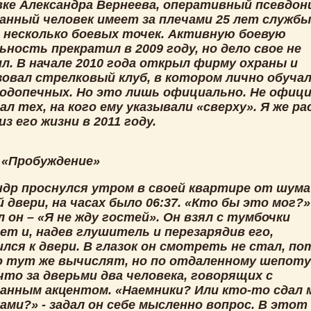
ке Александра Вернеева, оперативный псевдон
Данный человек имеет за плечами 25 лет службы
 несколько боевых точек. Активную боевую
ность прекратил в 2009 году, но дело свое не
л. В начале 2010 года открыл фирму охраны и
зовал стрелковый клуб, в котором лично обуча
подопечных. Но это лишь официально. Не офиц
ал тех, на кого ему указывали «сверху». Я же ра
из его жизни в 2011 году.
. «Пробуждение»
ндр проснулся утром в своей квартире от шума
 двери, на часах было 06:37. «Кто бы это мог?»
 он – «Я не жду гостей». Он взял с тумбочки
ет и, надев глушитель и перезарядив его,
лся к двери. В глазок он смотреть не стал, п
о тут же вычислят, но по отдаленному шепоту
что за дверьми два человека, говорящих с
анным акцентом. «Наемники? Или кто-то сдал 
ами?» - задал он себе мысленно вопрос. В этот