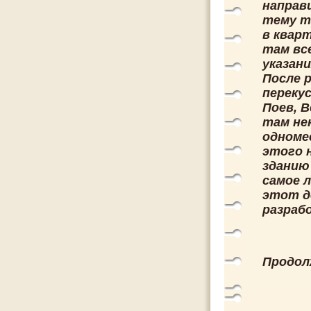
направи
тему т
в квар
там вс
указани
После 
переку
Поев, 
там не
одноме
этого 
зданию
самое л
этот д
разраб
Продолж