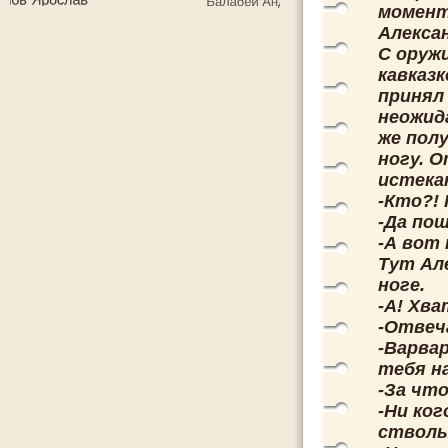
момент
Алекса
С оруж
кавказк
принял
неожида
же полу
ногу. О
истека
-Кто?! 
-Да пош
-А вот
Тут Ал
ноге.
-А! Хв
-Отвеча
-Варвар
тебя н
-За что
-Ни ког
стволы