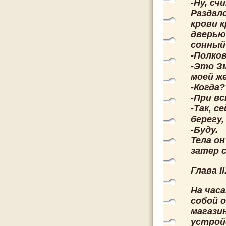
-Ну, сч
Раздал
крови к
дверью
сонный
-Полко
-Это З
моей ж
-Когда
-При вс
-Так, с
берегу
-Буду.
Тела о
затер 
Глава I
На часа
собой 
магази
устройс