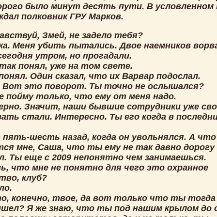
орого было минут десять пути. В условленном
ждал полковник ГРУ Марков.
равствуй, Змей, не задело тебя?
ока. Меня убить пытались. Двое наемников ворв
сегодня утром, но прогадали.
 так понял, уже на том свете.
понял. Один сказал, что их Варвар подослал.
! Вот это поворот. Ты точно не ослышался?
е пойму только, что ему от меня надо.
верно. Значит, наши бывшие сотрудники уже св
ать стали. Интересно. Ты его когда в последни
 пять-шесть назад, когда он увольнялся. А что
тся мне, Саша, что ты ему не так давно дорогу
л. Ты еще с 2009 непонятно чем занимаешься.
ь, что мне не понятно для чего это охранное
тво, клуб?
ло.
о, конечно, твое, да вот только что ты тогда
ишел? Я же знаю, что ты под нашим крылом до 