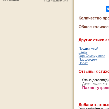
Количество пр
Общее количес
Другие стихи а
Продвинутый
Степь
Ода Самому себе
Под дождем
Полет
Отзывы к стих
Отзыв добавил(а)
Дата:
2024-12-12 10:1
Пахнет утрен
Добавить отзы
(если необходим комме