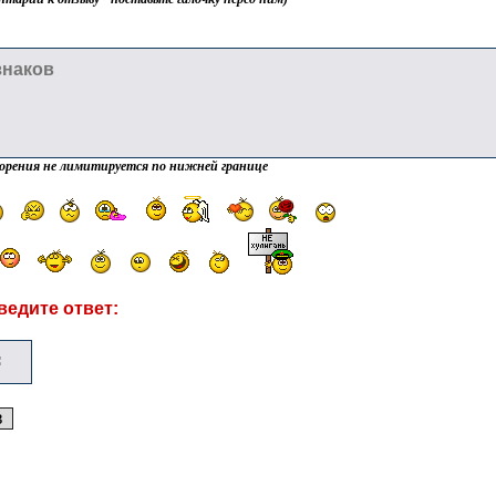
орения не лимитируется по нижней границе
ведите ответ: