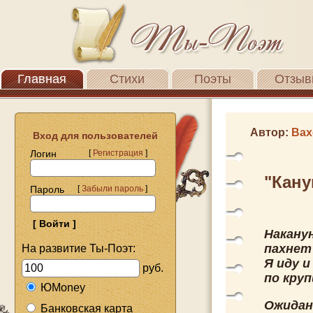
Главная
Стихи
Поэты
Отзыв
Автор:
Вах
Вход для пользователей
Логин
[
Регистрация
]
"Кану
Пароль
[
Забыли пароль
]
Наканун
пахнет
На развитие Ты-Поэт:
Я иду и
руб.
по круп
ЮMoney
Ожидан
Банковская карта