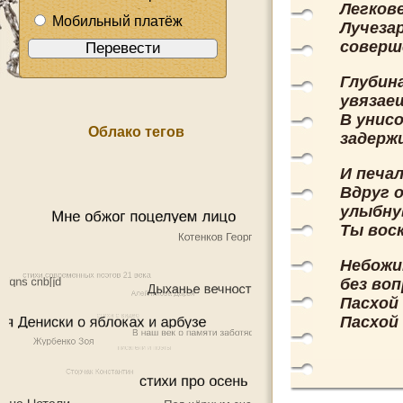
Легков
Мобильный платёж
Лучеза
соверш
Глубин
увязаеш
В унис
Облако тегов
задерж
И печал
Вдруг 
улыбну
Ты вос
Небожи
без воп
Пасхой
Пасхой