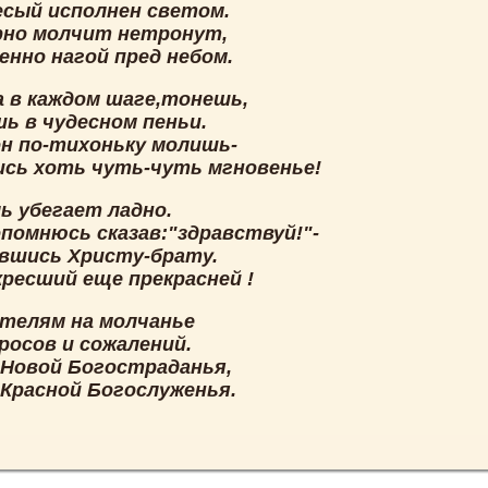
есый исполнен светом.
рно молчит нетронут,
енно нагой пред небом.
а в каждом шаге,тонешь,
ь в чудесном пеньи.
он по-тихоньку молишь-
ись хоть чуть-чуть мгновенье!
ь убегает ладно.
опомнюсь сказав:"здравствуй!"-
вшись Христу-брату.
кресший еще прекрасней !
телям на молчанье
росов и сожалений.
 Новой Богостраданья,
 Красной Богослуженья.