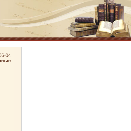
06-04
зные