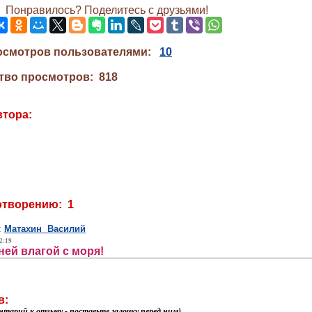
Понравилось? Поделитесь с друзьями!
осмотров пользователями:
10
тво просмотров: 818
втора:
отворению: 1
:
Матахин Василий
2:19
ней влагой с моря!
в:
нтарий к отзыву - поставьте галочку перед ним)