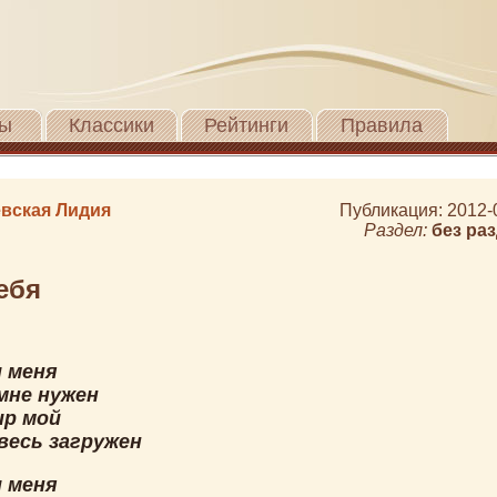
ы
Классики
Рейтинги
Правила
вская Лидия
Публикация: 2012-
Раздел:
без ра
ебя
 меня
мне нужен
ир мой
весь загружен
 меня