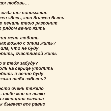
кая любовь…
всегда ты понимаешь
жен здесь, кто должен быть
ю печаль твою разгонит
т рядом вечно жить
чил меня любить
 как можно с этим жить?
ила, что не буду
юбить, счастливой жить
о я тебя забуду?
оль на сердце утопить
юбить я вечно буду
 скажи тебя забыть?
осто очень тяжело
 тебя мне не легко
ы женщина сказала
к бывает все равно