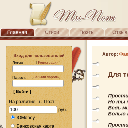
Главная
Стихи
Поэты
Отзыв
Автор:
Фае
Вход для пользователей
Логин
[
Регистрация
]
Для т
Пароль
[
Забыли пароль
]
Прости
Но ты 
На развитие Ты-Поэт:
Ведь м
руб.
Болью 
ЮMoney
Прости
Банковская карта