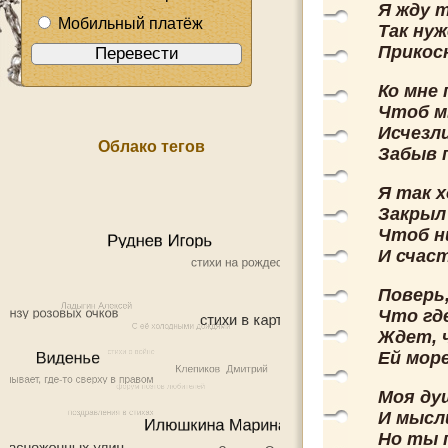
Я жду т
Мобильный платёж
Так ну
Прикос
Ко мне 
Чтоб м
Исчезли
Облако тегов
Забыв п
Я так х
Закрыл
Чтоб н
И счас
Поверь
Что гд
Ждет, 
Ей мор
Моя ду
И мысл
Но ты 