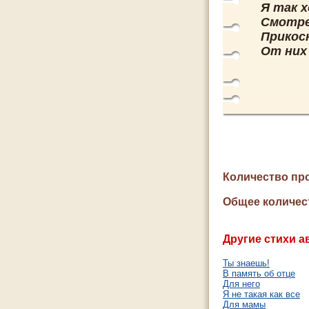
Я так 
Смотре
Прикос
От них
Количество пр
Общее количес
Другие стихи а
Ты знаешь!
В память об отце
Для него
Я не такая как все
Для мамы