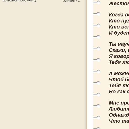
Жесто
Когда 
Кто ну
Кто вс
И буде
Ты нау
Скажи,
Я говор
Тебя л
А можн
Чтоб б
Тебя л
Но как
Мне пр
Любить
Однажд
Что та