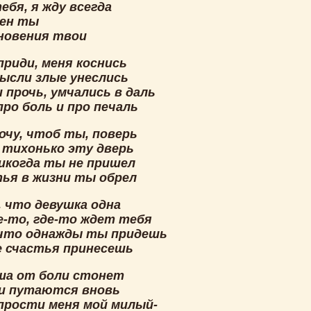
ебя, я жду всегда
жен ты
новения твои
приди, меня коснись
ысли злые унеслись
 прочь, умчались в даль
ро боль и про печаль
очу, чтоб ты, поверь
 тихонько эту дверь
икогда ты не пришел
тья в жизни ты обрел
, что девушка одна
е-то, где-то ждет тебя
что однажды ты придешь
е счастья принесешь
ша от боли стонет
и путаются вновь
прости меня мой милый-