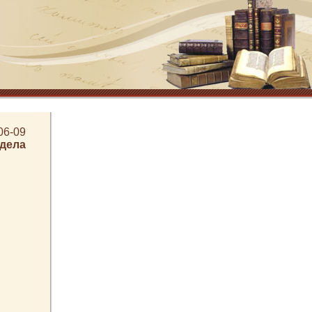
06-09
здела