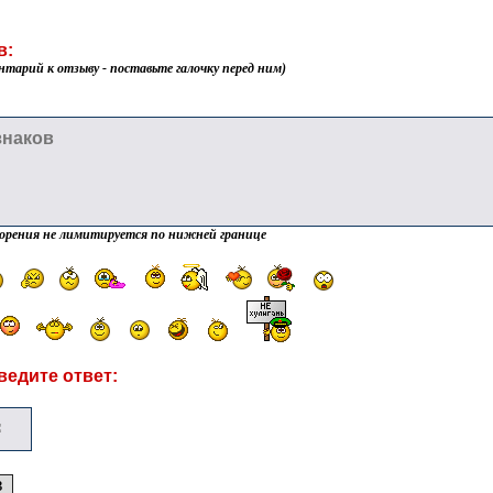
в:
нтарий к отзыву - поставьте галочку перед ним)
орения не лимитируется по нижней границе
ведите ответ: