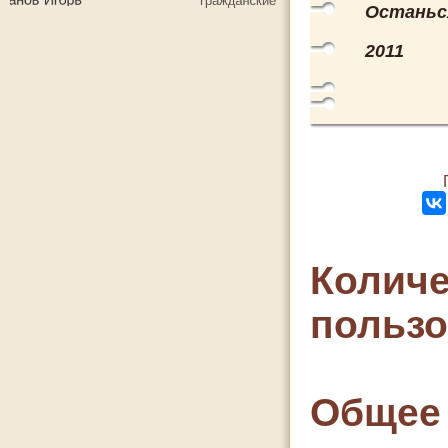
Останься
2011
Количе
польз
Общее 