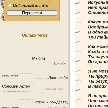
Искусный
Мобильный платёж
Нет прав
Отшельни
Какую р
Воображ
В одно м
Облако тегов
Три тай
Как мож
Когда в 
Ты науч
По грани
Я не мог
Ты приру
Ты безуп
В твоих 
Я не пре
Что маги
Но ты мо