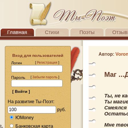
Главная
Стихи
Поэты
Отзыв
Автор:
Voro
Вход для пользователей
Логин
[
Регистрация
]
Маг ..
Пароль
[
Забыли пароль
]
Ты, не к
Ты магие
На развитие Ты-Поэт:
Смеялся 
руб.
Остатьс
ЮMoney
Мне твои
Банковская карта