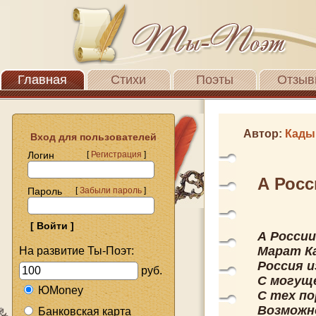
Главная
Стихи
Поэты
Отзыв
Автор:
Кады
Вход для пользователей
Логин
[
Регистрация
]
А Росс
Пароль
[
Забыли пароль
]
А России
Марат К
На развитие Ты-Поэт:
Россия и
руб.
С могущ
ЮMoney
С тех по
Возможн
Банковская карта