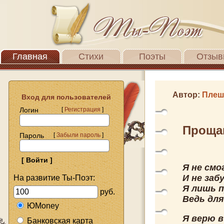
Главная
Стихи
Поэты
Отзыв
Автор:
Плеш
Вход для пользователей
Логин
[
Регистрация
]
Проща
Пароль
[
Забыли пароль
]
Я не смо
И не заб
На развитие Ты-Поэт:
Я лишь п
руб.
Ведь для
ЮMoney
Я верю в
Банковская карта