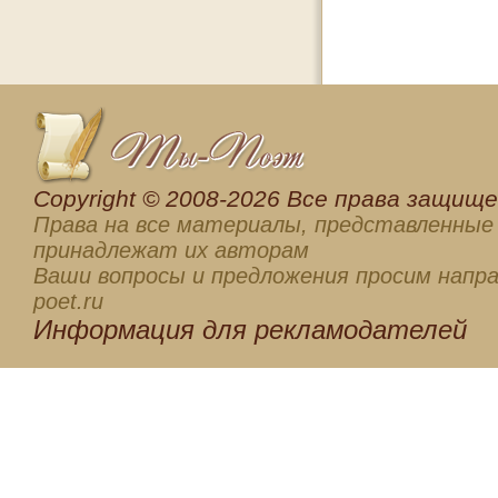
Сopyright © 2008-2026 Все права защищен
Права на все материалы, представленные 
принадлежат их авторам
Ваши вопросы и предложения просим напра
poet.ru
Информация для
рекламодателей