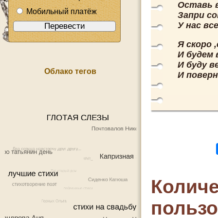
Оставь в
Мобильный платёж
Запри со
У нас вс
Я скоро ,
И будем 
И буду в
Облако тегов
И поверн
Количе
польз