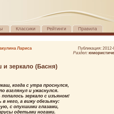
ы
Классики
Рейтинги
Правила
акулина Лариса
Публикация: 2012-
Раздел:
юмористиче
 и зеркало (Басня)
каш, когда с утра проснулся,
ло взглянул и ужаснулся.
 попалось зеркало с изъяном!
 в него, а вижу обезьяну:
ую, с опухшими глазами,
трусы одетыми ногами.