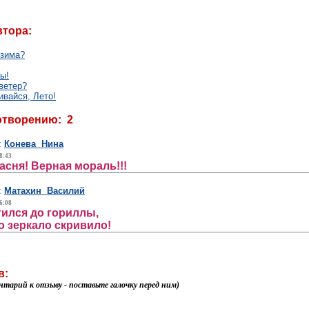
втора:
 зима?
ы!
ветер?
ивайся, Лето!
отворению: 2
:
Конева Нина
8:43
асня! Верная мораль!!!
:
Матахин Василий
6:08
тился до гориллы,
то зеркало скривило!
в:
нтарий к отзыву - поставьте галочку перед ним)