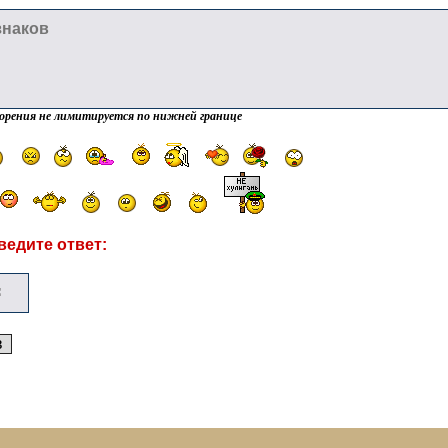
орения не лимитируется по нижней границе
ведите ответ: