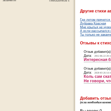
Другие стихи а
Где летом прячется
Дубрава Красная
Мне крылья не нужн
А если рассыпался 
Ты только не заканч
Отзывы к стих
Отзыв добавил(а)
Дата:
2012-06-22 20:1
Интересная б
Отзыв добавил(а)
Дата:
2020-03-26 14:1
Коль сам ска
Не говори, ч
Добавить отзы
(если необходим комме
Вы ввели:
0