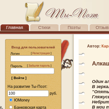
Главная
Стихи
Поэты
Отзыв
Автор:
Кар
Вход для пользователей
Логин
[
Регистрация
]
Алкаш
Пароль
[
Забыли пароль
]
Один ал
В зерка
На развитие Ты-Поэт:
"Опять
руб.
Гляжусь
ЮMoney
Небрит
В мои 
Банковская карта