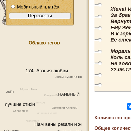
Мобильный платёж
Жена! И
За бра
Вернут 
Ему жен
И к зер
Ее стек
Облако тегов
Мораль
Коль с
Не гово
22.06.12
Количество пр
Общее количес