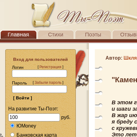
Главная
Стихи
Поэты
Отзыв
Автор:
Шкля
Вход для пользователей
Логин
[
Регистрация
]
"Камен
Пароль
[
Забыли пароль
]
В этом г
и шаги з
На развитие Ты-Поэт:
В жар ию
руб.
я бреду 
ЮMoney
с круже
Это лет
Банковская карта