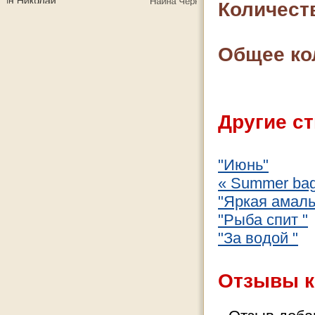
Количест
Общее ко
Другие ст
"Июнь"
« Summer baga
"Яркая амаль
"Рыба спит "
"За водой "
Отзывы к