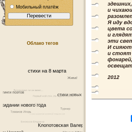
здешних
Мобильный платёж
и чихаю
разомлет
Я иду вд
цвета со
и глядят
эти све
Облако тегов
И сияют
и стоят
фонарей
освещат
2012