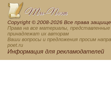
Сopyright © 2008-2026 Все права защищен
Права на все материалы, представленные 
принадлежат их авторам
Ваши вопросы и предложения просим напра
poet.ru
Информация для
рекламодателей