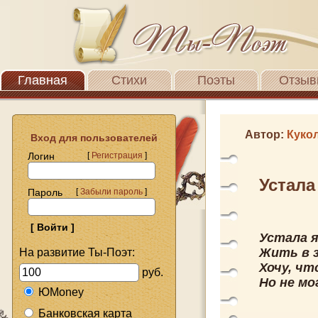
Главная
Стихи
Поэты
Отзыв
Автор:
Куко
Вход для пользователей
Логин
[
Регистрация
]
Устала
Пароль
[
Забыли пароль
]
Устала я
Жить в 
На развитие Ты-Поэт:
Хочу, чт
руб.
Но не мо
ЮMoney
Банковская карта