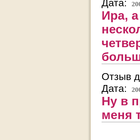
Дата:
20
Ира, 
неско
четве
больш
Отзыв д
Дата:
20
Ну в 
меня 