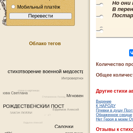
Но они 
Мобильный платёж
В пере
Постар
Облако тегов
Количество пр
Общее количес
Другие стихи а
Видение
К НАРОДУ
Плевки в душу Поэт
Обнаженное сердце
Нет Героя в моем О
Отзывы к стих