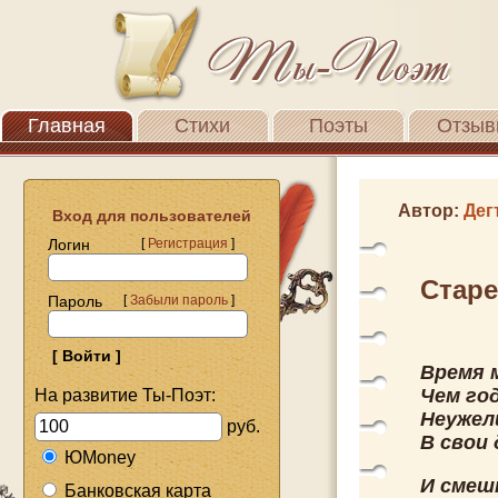
Главная
Стихи
Поэты
Отзыв
Автор:
Дег
Вход для пользователей
Логин
[
Регистрация
]
Стар
Пароль
[
Забыли пароль
]
Время 
Чем год
На развитие Ты-Поэт:
Неужел
руб.
В свои
ЮMoney
И смеш
Банковская карта