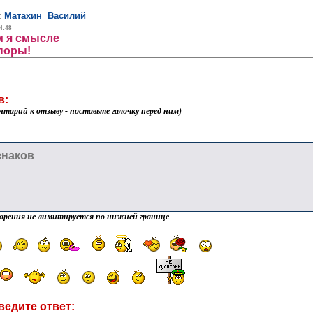
:
Матахин Василий
4:48
м я смысле
поры!
в:
нтарий к отзыву - поставьте галочку перед ним)
орения не лимитируется по нижней границе
ведите ответ: