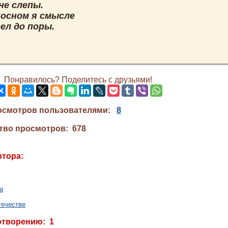
не слепы.
носном я смысле
ел до поры.
Понравилось? Поделитесь с друзьями!
осмотров пользователями:
8
тво просмотров: 678
втора:
а
течестве
отворению: 1