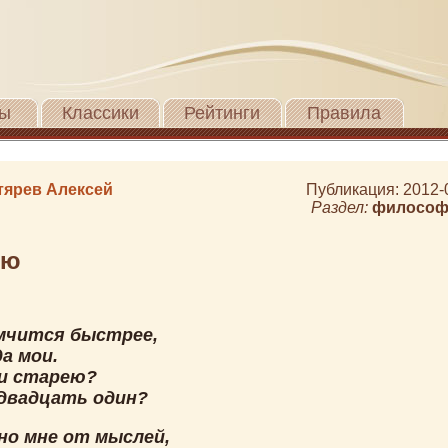
ы
Классики
Рейтинги
Правила
тярев Алексей
Публикация: 2012-
Раздел:
философ
ею
мчится быстрее,
а мои.
и старею?
 двадцать один?
но мне от мыслей,