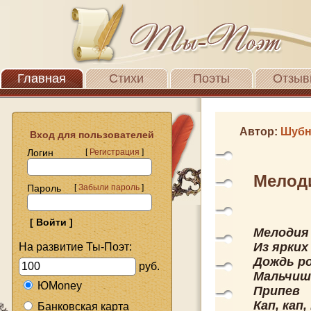
Главная
Стихи
Поэты
Отзыв
Автор:
Шубн
Вход для пользователей
Логин
[
Регистрация
]
Мелод
Пароль
[
Забыли пароль
]
Мелодия
Из ярких
На развитие Ты-Поэт:
Дождь ро
руб.
Мальчишк
ЮMoney
Припев
Кап, кап
Банковская карта