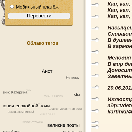
Кап, кап
Мобильный платёж
Кап, кап
Кап, кап
Насыщен
Сливаютс
В душевн
Облако тегов
В гармон
Мелодия
В мир де
Доносит 
Заветные
20.06.201
Иллюстр
адр#vdets
kartinki/