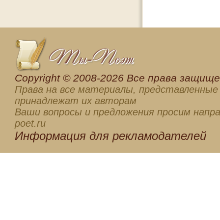
Сopyright © 2008-2026 Все права защищен
Права на все материалы, представленные 
принадлежат их авторам
Ваши вопросы и предложения просим напра
poet.ru
Информация для
рекламодателей