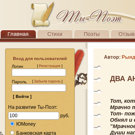
Главная
Стихи
Поэты
Отзыв
Автор:
Рынд
Вход для пользователей
Логин
[
Регистрация
]
ДВА А
Пароль
[
Забыли пароль
]
Тот, кот
Мрачно т
На развитие Ты-Поэт:
Тот- пож
руб.
Обнял и 
ЮMoney
"Мрачное
Души на
Банковская карта