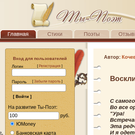
Главная
Стихи
Поэты
Отзыв
Автор:
Коче
Вход для пользователей
Логин
[
Регистрация
]
Воскл
Пароль
[
Забыли пароль
]
С самого
Во все о
На развитие Ты-Поэт:
"Ура!
руб.
Встречай
ЮMoney
Эта ред
И я одет
Банковская карта