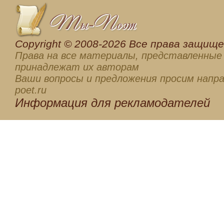
Сopyright © 2008-2026 Все права защищен
Права на все материалы, представленные 
принадлежат их авторам
Ваши вопросы и предложения просим напра
poet.ru
Информация для
рекламодателей