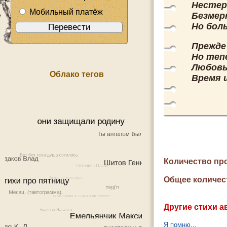
Нестер
Мобильный платёж
Безмер
Но бол
Прежде
Но теп
Любовь
Облако тегов
Время 
Количество пр
Общее количес
Другие стихи а
Я помню...