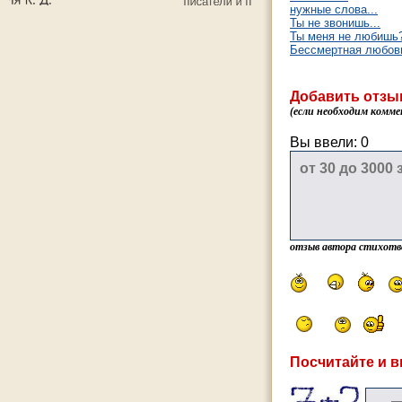
нужные слова...
Ты не звонишь...
Ты меня не любишь
Бессмертная любовь
Добавить отзы
(если необходим комме
Вы ввели:
0
отзыв автора стихотв
Посчитайте и в