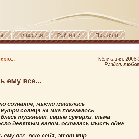
ы
Классики
Рейтинги
Правила
верю...
Публикация: 2008-
Раздел:
любо
ь ему все...
ло сознание, мысли мешались
внутри солнца на миг показалось
 блеск тускнеет, серые сумерки, тьма
есло девятым валом, осталась мысль одна
 ему все, всю себя, этот мир