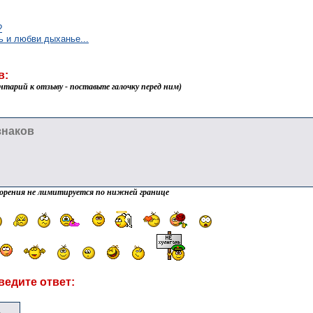
?
 и любви дыханье...
в:
нтарий к отзыву - поставьте галочку перед ним)
орения не лимитируется по нижней границе
ведите ответ: