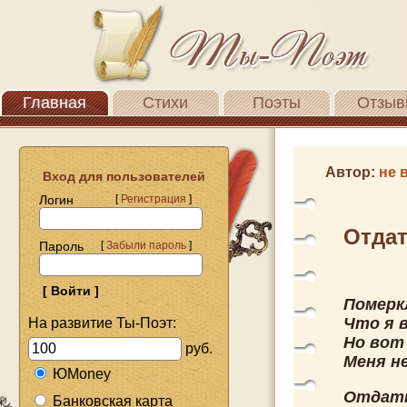
Главная
Стихи
Поэты
Отзыв
Автор:
не 
Вход для пользователей
Логин
[
Регистрация
]
Отдат
Пароль
[
Забыли пароль
]
Померк
Что я 
На развитие Ты-Поэт:
Но вот
руб.
Меня н
ЮMoney
Отдать
Банковская карта