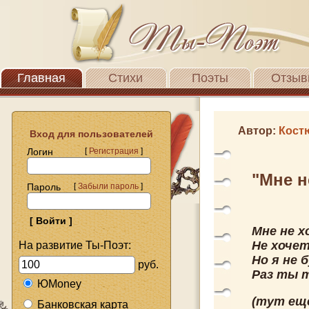
Главная
Стихи
Поэты
Отзыв
Автор:
Кост
Вход для пользователей
Логин
[
Регистрация
]
"Мне н
Пароль
[
Забыли пароль
]
Мне не 
Не хоче
На развитие Ты-Поэт:
Но я не 
руб.
Раз ты т
ЮMoney
(тут ещ
Банковская карта