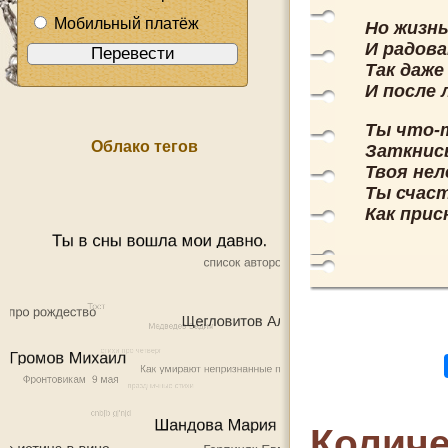
Мобильный платёж
Но жизнь
И радов
Так даже
И после 
Ты что-
Облако тегов
Заткнись
Твоя нел
Ты счаст
Как прис
Количе