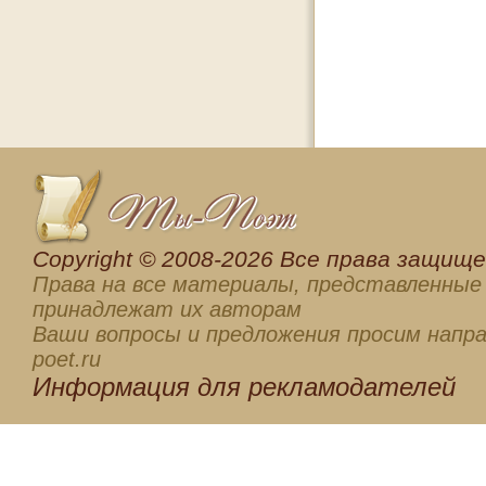
Сopyright © 2008-2026 Все права защищен
Права на все материалы, представленные 
принадлежат их авторам
Ваши вопросы и предложения просим напра
poet.ru
Информация для
рекламодателей