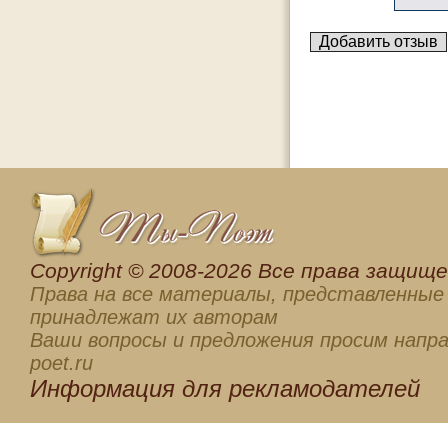
Сopyright © 2008-2026 Все права защищен
Права на все материалы, представленные 
принадлежат их авторам
Ваши вопросы и предложения просим напра
poet.ru
Информация для
рекламодателей