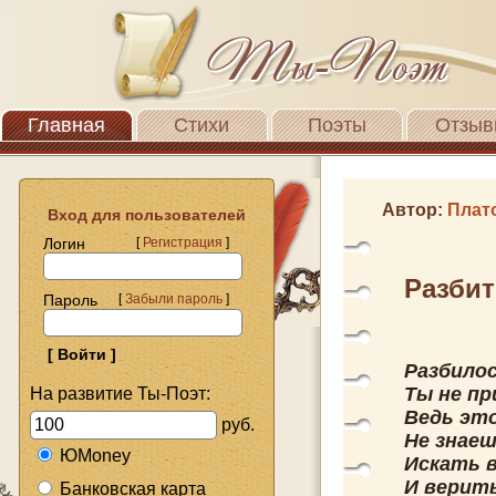
Главная
Стихи
Поэты
Отзыв
Автор:
Плат
Вход для пользователей
Логин
[
Регистрация
]
Разбит
Пароль
[
Забыли пароль
]
Разбилос
Ты не пр
На развитие Ты-Поэт:
Ведь это
руб.
Не знаеш
ЮMoney
Искать 
И верить
Банковская карта