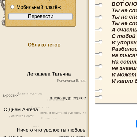
ВОТ ОНО.
Мобильный платёж
Ты не сп
Ты не с
Ты не с
А счасть
С тобой 
И упорхн
Облако тегов
Разбилось
на тысяч
На сотн
не знаеш
И может
И капли 