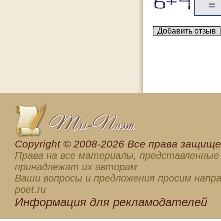
Сopyright © 2008-2026 Все права защищен
Права на все материалы, представленные 
принадлежат их авторам
Ваши вопросы и предложения просим напра
poet.ru
Информация для
рекламодателей