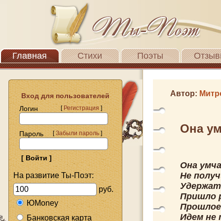
Главная
Стихи
Поэты
Отзыв
Автор:
Митр
Вход для пользователей
Логин
[
Регистрация
]
Она ум
Пароль
[
Забыли пароль
]
Она умча
Не получ
На развитие Ты-Поэт:
Удержать
руб.
Пришло 
ЮMoney
Прошлое
Идем не
Банковская карта