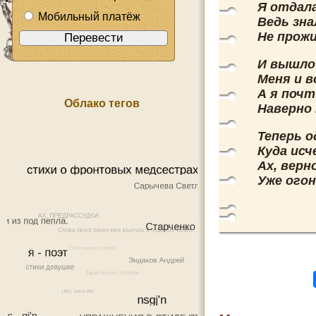
Я отдала
Мобильный платёж
Ведь зн
Не прож
И вышло
Меня и в
А я почт
Облако тегов
Наверно
Теперь о
Куда исч
Ах, верн
Уже огон