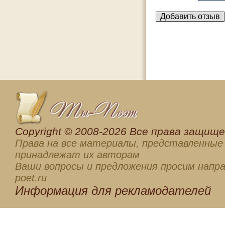
Сopyright © 2008-2026 Все права защищен
Права на все материалы, представленные 
принадлежат их авторам
Ваши вопросы и предложения просим напра
poet.ru
Информация для
рекламодателей