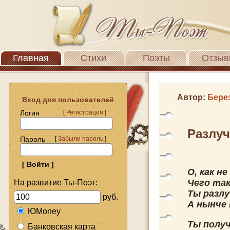
Главная
Стихи
Поэты
Отзыв
Автор:
Бере
Вход для пользователей
Логин
[
Регистрация
]
Разлу
Пароль
[
Забыли пароль
]
О, как н
Чего так
На развитие Ты-Поэт:
Ты разлу
руб.
А нынче 
ЮMoney
Ты получ
Банковская карта