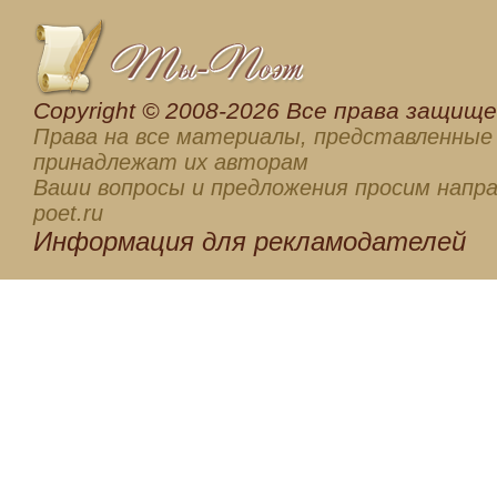
Сopyright © 2008-2026 Все права защищен
Права на все материалы, представленные 
принадлежат их авторам
Ваши вопросы и предложения просим напра
poet.ru
Информация для
рекламодателей