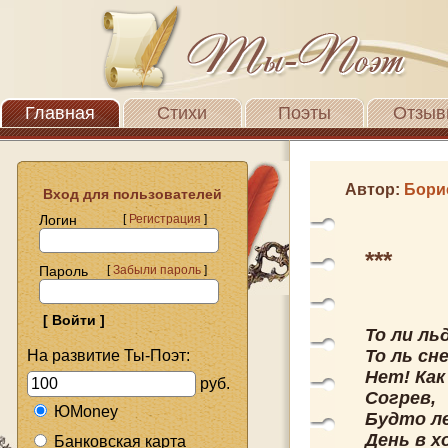
Главная
Стихи
Поэты
Отзыв
Автор:
Бори
Вход для пользователей
Логин
[
Регистрация
]
***
Пароль
[
Забыли пароль
]
То ли ль
То ль сн
На развитие Ты-Поэт:
Нет! Ка
руб.
Согрев,
ЮMoney
Будто ле
День в х
Банковская карта