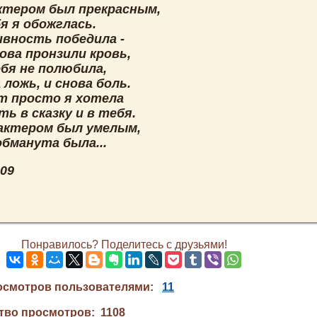
ктером был прекрасным,
я я обожглась.
ивность победила -
ова пронзили кровь,
ебя не полюбила,
 ложь, и снова боль.
т просто я хотела
ь в сказку и в тебя.
актером был умелым,
обманута была...
009
Понравилось? Поделитесь с друзьями!
осмотров пользователями:
11
тво просмотров: 1108