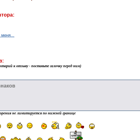
втора:
меня...
в:
нтарий к отзыву - поставьте галочку перед ним)
орения не лимитируется по нижней границе