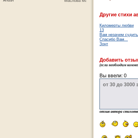
Другие стихи а
Киломерты любви
13
Вам незачем судить 
Спасибо Вам...
Зонт
Добавить отзы
(если необходим комме
Вы ввели:
0
отзыв автора стихотв