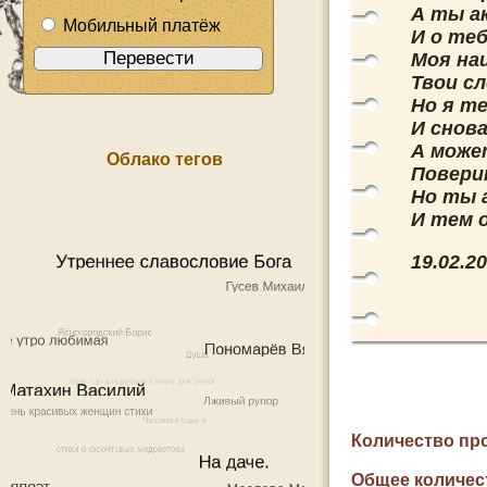
А ты а
Мобильный платёж
И о теб
Моя на
Твои сл
Но я т
И снова
А може
Облако тегов
Поверит
Но ты 
И тем 
19.02.2
Количество пр
Общее количес