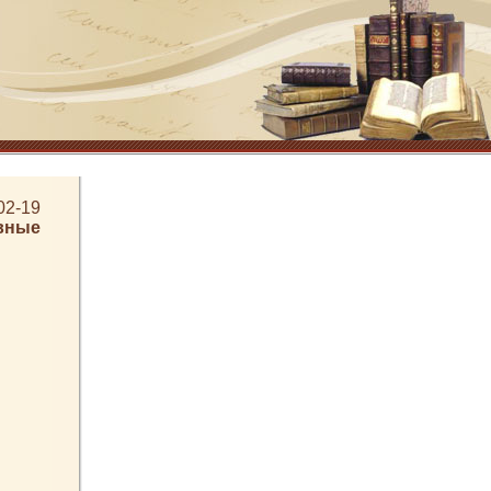
02-19
вные