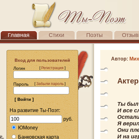
Главная
Стихи
Поэты
Отзыв
Автор:
Мих
Вход для пользователей
Логин
[
Регистрация
]
Актер
Пароль
[
Забыли пароль
]
Ты был
И все с
На развитие Ты-Поэт:
Остали
руб.
Я вери
ЮMoney
Они пле
И на иг
Банковская карта