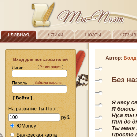
Главная
Стихи
Поэты
Отзыв
Автор:
Болд
Вход для пользователей
Логин
[
Регистрация
]
Без на
Пароль
[
Забыли пароль
]
Я несу с
Я боюсь 
На развитие Ты-Поэт:
Ну,а ты 
руб.
Пил до д
ЮMoney
Ты меня 
Просто в
Банковская карта