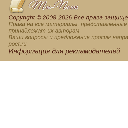
Сopyright © 2008-2026 Все права защищен
Права на все материалы, представленные 
принадлежат их авторам
Ваши вопросы и предложения просим напра
poet.ru
Информация для
рекламодателей