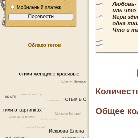
Любовь-
Мобильный платёж
иль что
Игра зде
одна ли
Что и тв
Облако тегов
Количест
Общее ко