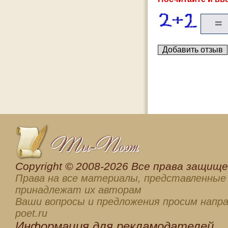
Сopyright © 2008-2026 Все права защищен
Права на все материалы, представленные 
принадлежат их авторам
Ваши вопросы и предложения просим напра
poet.ru
Информация для
рекламодателей