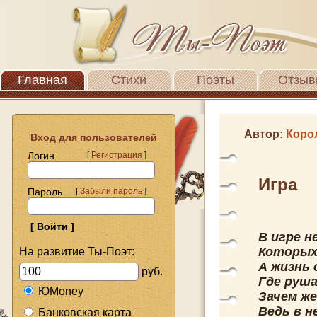
Главная
Стихи
Поэты
Отзыв
Автор:
Коро
Вход для пользователей
Логин
[
Регистрация
]
Игра
Пароль
[
Забыли пароль
]
В игре н
Которых
На развитие Ты-Поэт:
А жизнь 
руб.
Где руш
ЮMoney
Зачем же
Ведь в н
Банковская карта