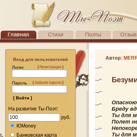
Главная
Стихи
Поэты
Отзыв
Автор:
MER
Вход для пользователей
Логин
[
Регистрация
]
Безум
Пароль
[
Забыли пароль
]
Опасною
Бреду вд
На развитие Ты-Поэт:
Ты для ме
руб.
Полет н
ЮMoney
Непокоре
Ты для ме
Банковская карта