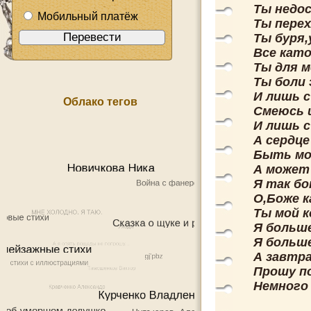
Ты недо
Мобильный платёж
Ты пере
Ты буря,
Все като
Ты для м
Ты боли 
И лишь 
Облако тегов
Смеюсь 
И лишь с
А сердце
Быть мо
А может 
Я так бо
О,Боже к
Ты мой к
Я больше
Я больше
А завтр
Прошу по
Немного 