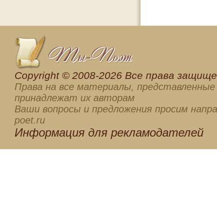
Сopyright © 2008-2026 Все права защищен
Права на все материалы, представленные 
принадлежат их авторам
Ваши вопросы и предложения просим напра
poet.ru
Информация для
рекламодателей