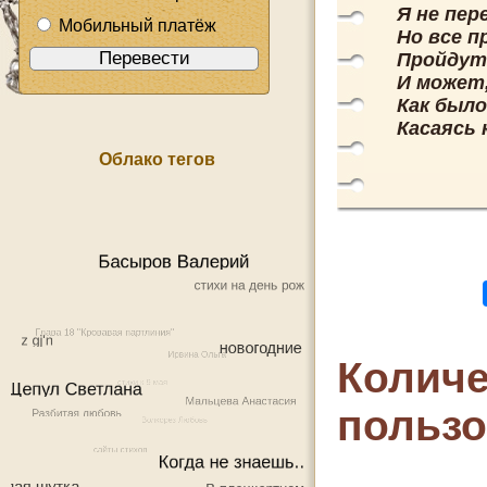
Я не пер
Мобильный платёж
Но все п
Пройдут 
И может
Как было
Касаясь 
Облако тегов
Количе
польз