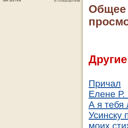
Общее 
просмо
Другие
Причал
Елене Р.
А я тебя 
Усинску 
моих сти