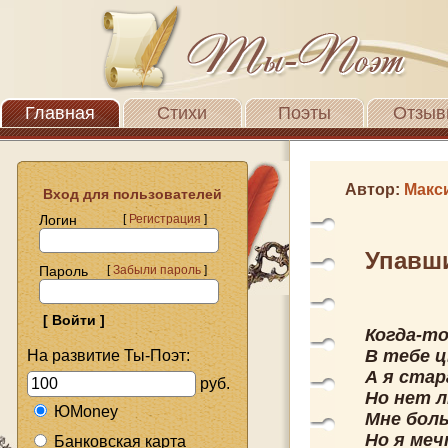
Главная
Стихи
Поэты
Отзыв
Автор:
Макс
Вход для пользователей
Логин
[
Регистрация
]
Упавш
Пароль
[
Забыли пароль
]
Когда-то
В тебе ц
На развитие Ты-Поэт:
А я ста
руб.
Но нет л
ЮMoney
Мне бол
Но я меч
Банковская карта