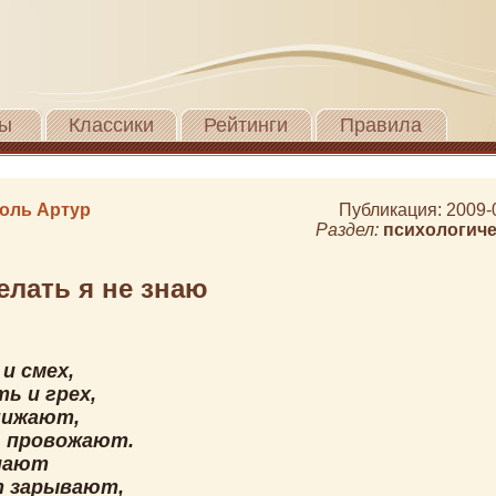
ы
Классики
Рейтинги
Правила
оль Артур
Публикация: 2009-
Раздел:
психологиче
елать я не знаю
и смех,
ь и грех,
нижают,
 провожают.
пают
 зарывают,