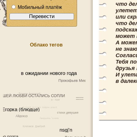
что де
Мобильный платёж
улетет
или ск
что де
подска
может
А може
Облако тегов
не зна
Соглас
Тебя п
друзья
И улет
в далек