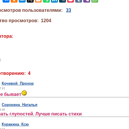
осмотров пользователями:
33
тво просмотров: 1204
втора:
ю
отворению: 4
:
Кочевой Прохор
7:12
ое бывает
:
Сорокина Наталья
2:43
лать глупостей. Лучше писать стихи
:
Куракина Ксю