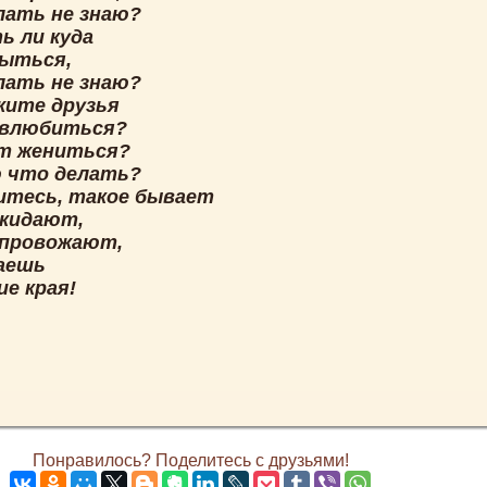
лать не знаю?
ь ли куда
рыться,
лать не знаю?
жите друзья
 влюбиться?
т жениться?
ю что делать?
итесь, такое бывает
окидают,
 провожают,
аешь
ие края!
Понравилось? Поделитесь с друзьями!