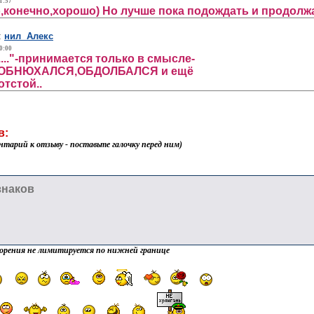
1:57
,конечно,хорошо) Но лучше пока подождать и продолжа
:
нил Алекс
0:00
....."-принимается только в смысле-
ОБНЮХАЛСЯ,ОБДОЛБАЛСЯ и ещё
.отстой..
в:
нтарий к отзыву - поставьте галочку перед ним)
орения не лимитируется по нижней границе