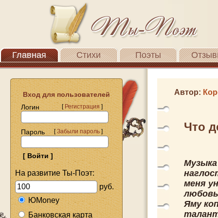
Главная
Стихи
Поэты
Отзыв
Автор:
Кор
Вход для пользователей
Логин
[
Регистрация
]
Что д
Пароль
[
Забыли пароль
]
Музыка 
наглост
На развитие Ты-Поэт:
меня у
руб.
любовь
ЮMoney
Яму ко
талант
Банковская карта