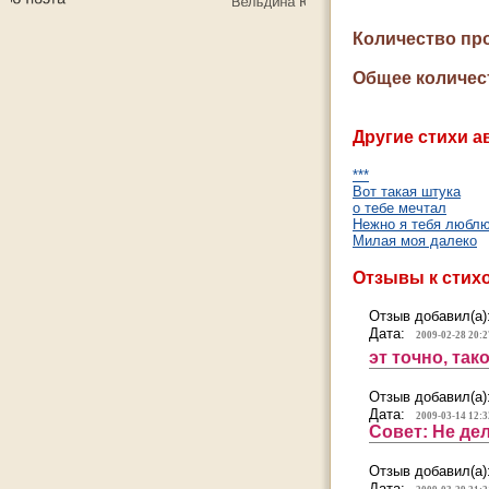
Количество пр
Общее количес
Другие стихи а
***
Вот такая штука
о тебе мечтал
Нежно я тебя любл
Милая моя далеко
Отзывы к стих
Отзыв добавил(а)
Дата:
2009-02-28 20:2
эт точно, так
Отзыв добавил(а)
Дата:
2009-03-14 12:3
Совет: Не де
Отзыв добавил(а)
Дата: