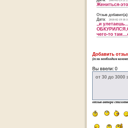
2009-03-29 21:2
Жениться-это
Отзыв добавил(а)
Дата:
2010-02-19 10:1
,,и улетаешь.
ОБКУРИЛСЯ,
чего-то там...
Добавить отзы
(если необходим комме
Вы ввели:
0
отзыв автора стихотв