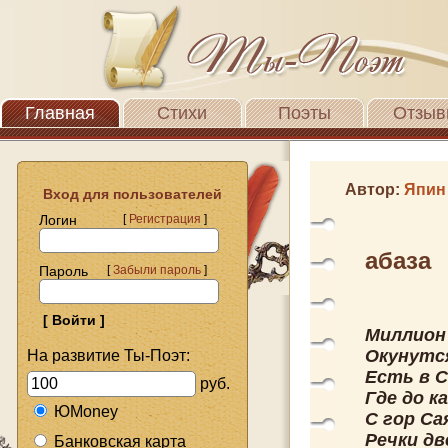
Главная
Стихи
Поэты
Отзыв
Автор:
Япин
Вход для пользователей
Логин
[
Регистрация
]
абаза
Пароль
[
Забыли пароль
]
Миллион 
Окунутс
На развитие Ты-Поэт:
Есть в С
руб.
Где до к
ЮMoney
С гор Са
Речки две
Банковская карта