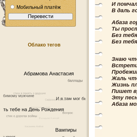
И помча
Мобильный платёж
В даль г
Абаза го
Ты прос
Без теб
Без тебя
Облако тегов
Знаю чт
Встрети
Пробежи
Жаль что
Жизнь пл
Пишет в
Эту пес
Абаза мо