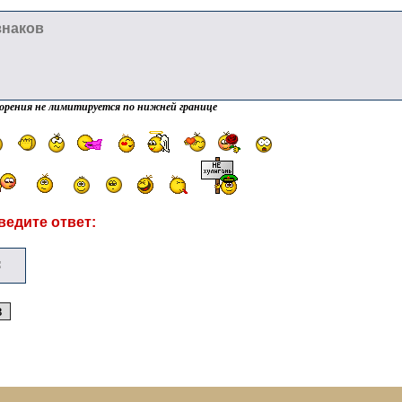
орения не лимитируется по нижней границе
ведите ответ: