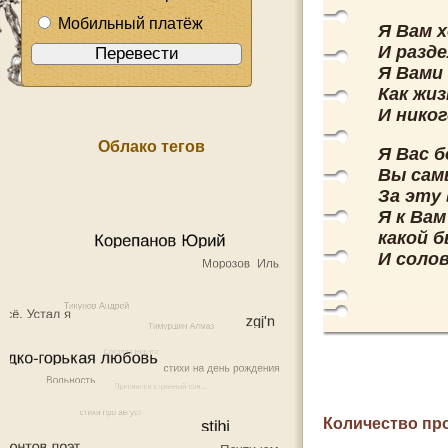
Мобильный платёж
Я Вам 
И разде
Я Вами
Как жи
И никог
Облако тегов
Я Вас 
Вы сам
За эту
Я к Вам
какой 
И соло
Количество пр