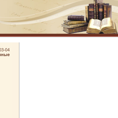
03-04
вные