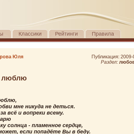
ы
Классики
Рейтинги
Правила
рова Юля
Публикация: 2009-
Раздел:
любо
с люблю
люблю,
юбви мне никуда не деться.
а всё и вопреки всему.
дарю
у солнца - пламенное сердце,
может, если попадёте Вы в беду.