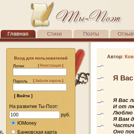
Главная
Стихи
Поэты
Отзыв
Автор:
Ков
Вход для пользователей
Логин
[
Регистрация
]
Я Ва
Пароль
[
Забыли пароль
]
Я Вас 
И от л
На развитие Ты-Поэт:
Люблю з
руб.
Я Вам 
ЮMoney
Частичк
Оно по
Банковская карта