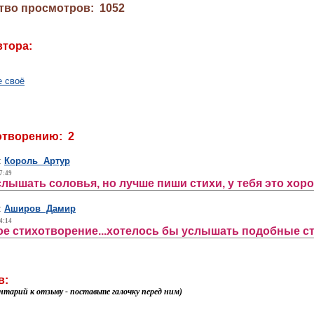
тво просмотров: 1052
втора:
е своё
отворению: 2
:
Король Артур
7:49
слышать соловья, но лучше пиши стихи, у тебя это хор
:
Аширов Дамир
4:14
е стихотворение...хотелось бы услышать подобные стр
в:
нтарий к отзыву - поставьте галочку перед ним)