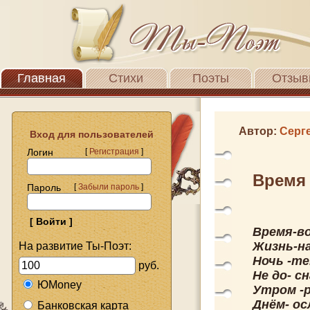
Главная
Стихи
Поэты
Отзыв
Автор:
Серг
Вход для пользователей
Логин
[
Регистрация
]
Время
Пароль
[
Забыли пароль
]
Время-в
Жизнь-н
На развитие Ты-Поэт:
Ночь -т
руб.
Не до- сн
ЮMoney
Утром -
Днём- ос
Банковская карта