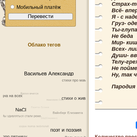
Страх-т
Мобильный платёж
Всё- впе
Я - с над
Груз- од
Ты-глуп
Не беда
Мир- ки
Облако тегов
Всех- л
Души- вв
Телу-гре
Не пойм
Ну, так ч
Пародия 
Количество про