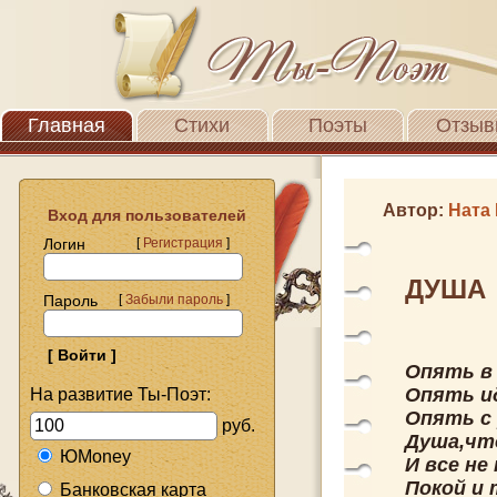
Главная
Стихи
Поэты
Отзыв
Автор:
Ната
Вход для пользователей
Логин
[
Регистрация
]
ДУША
Пароль
[
Забыли пароль
]
Опять в
Опять ид
На развитие Ты-Поэт:
Опять с
руб.
Душа,чт
ЮMoney
И все не
Покой и
Банковская карта