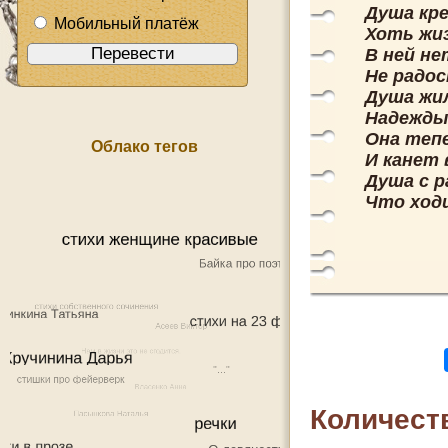
Душа кр
Мобильный платёж
Хоть жиз
В ней не
Не радос
Душа жил
Надежды
Она теп
Облако тегов
И канет 
Душа с 
Что ходи
Количест