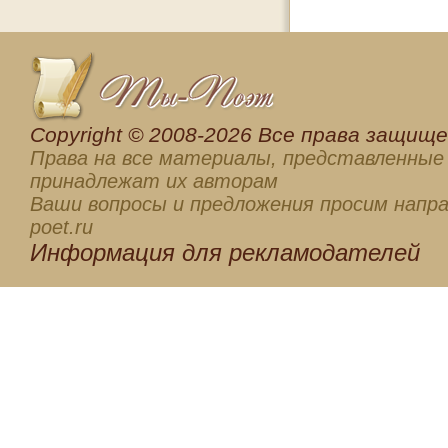
Сopyright © 2008-2026 Все права защищен
Права на все материалы, представленные 
принадлежат их авторам
Ваши вопросы и предложения просим напра
poet.ru
Информация для
рекламодателей