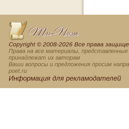
Сopyright © 2008-2026 Все права защищен
Права на все материалы, представленные 
принадлежат их авторам
Ваши вопросы и предложения просим напра
poet.ru
Информация для
рекламодателей