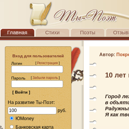
Главная
Стихи
Поэты
Отзыв
Автор:
Покр
Вход для пользователей
Логин
[
Регистрация
]
10 лет
Пароль
[
Забыли пароль
]
Город ле
в объяти
На развитие Ты-Поэт:
Радужных
руб.
Я как тв
ЮMoney
Банковская карта