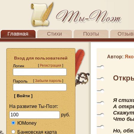
Главная
Стихи
Поэты
Отзыв
Автор:
Яко
Вход для пользователей
Логин
[
Регистрация
]
Откры
Пароль
[
Забыли пароль
]
Я стих
А откр
На развитие Ты-Поэт:
Скажут
руб.
Что бы 
ЮMoney
Но, обя
Банковская карта