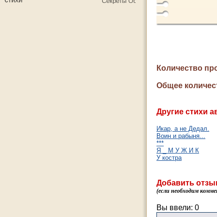
Количество пр
Общее количес
Другие стихи а
Икар, а не Дедал.
Воин и рабыня...
***
Я _ М У Ж И К
У костра
Добавить отзы
(если необходим комме
Вы ввели:
0