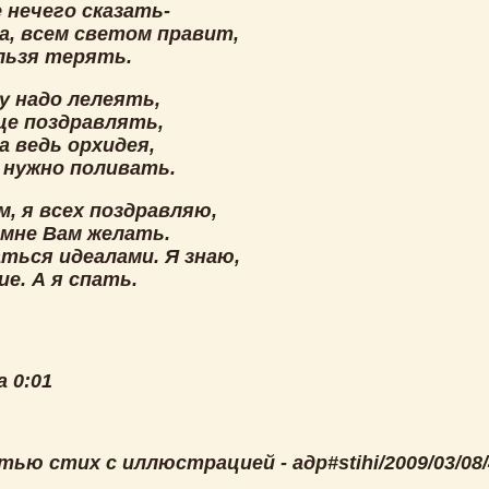
 нечего сказать-
а, всем светом правит,
ельзя терять.
у надо лелеять,
ще поздравлять,
а ведь орхидея,
о нужно поливать.
, я всех поздравляю,
 мне Вам желать.
ться идеалами. Я знаю,
е. А я спать.
 0:01
ью стих с иллюстрацией - адр#stihi/2009/03/08/