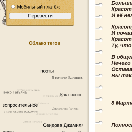
Больше
Мобильный платёж
Красот
И её н
Красот
И поча
Красот
Облако тегов
Ту, чт
В общем
Нечего
Остава
Вы таки
8 Марта
Полност