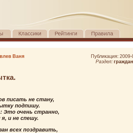
ы
Классики
Рейтинги
Правила
влев Ваня
Публикация: 2009-
Раздел:
граждан
тка.
ов писать не стану,
ытку подпишу.
: Это очень странно,
я, и не спешу.
зан всех поздравить,