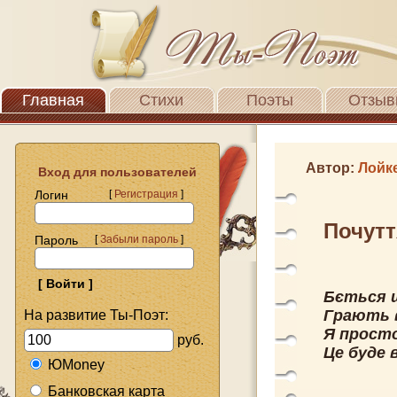
Главная
Стихи
Поэты
Отзыв
Автор:
Лойк
Вход для пользователей
Логин
[
Регистрация
]
Почутт
Пароль
[
Забыли пароль
]
Бється 
Грають 
На развитие Ты-Поэт:
Я прост
руб.
Це буде 
ЮMoney
Банковская карта