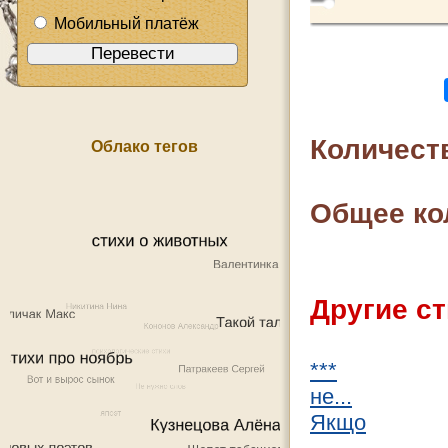
Мобильный платёж
Количест
Облако тегов
Общее ко
Другие ст
***
не...
Якщо