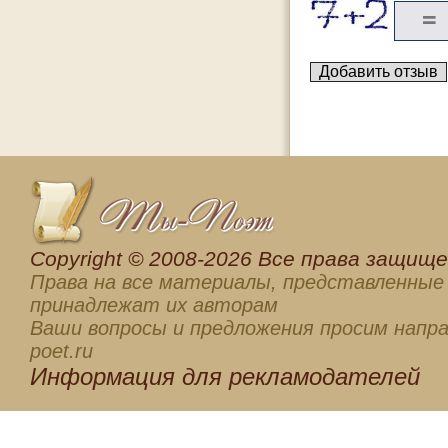
Сopyright © 2008-2026 Все права защищен
Права на все материалы, представленные 
принадлежат их авторам
Ваши вопросы и предложения просим напра
poet.ru
Информация для
рекламодателей