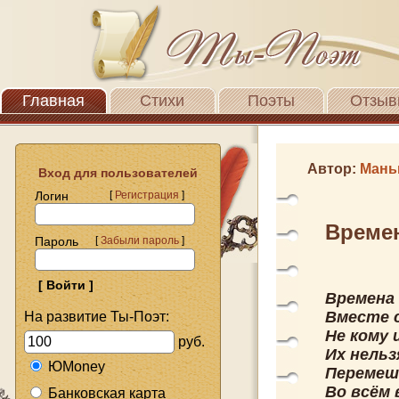
Главная
Стихи
Поэты
Отзыв
Автор:
Мань
Вход для пользователей
Логин
[
Регистрация
]
Време
Пароль
[
Забыли пароль
]
Времена
Вместе 
На развитие Ты-Поэт:
Не кому 
руб.
Их нельз
ЮMoney
Перемеш
Во всём 
Банковская карта