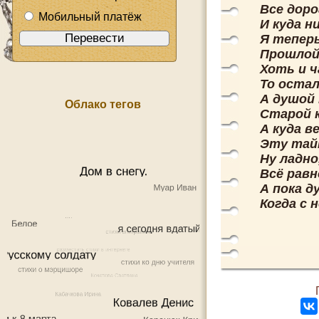
Все доро
Мобильный платёж
И куда н
Я теперь
Прошлой 
Хоть и ч
То остал
А душой
Облако тегов
Старой к
А куда в
Эту тай
Ну ладно
Всё равн
А пока д
Когда с н