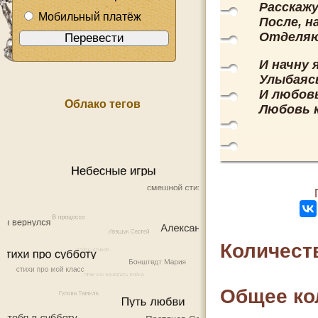
Расскажу
Мобильный платёж
После, н
Отделяю
И начну 
Улыбаясь
И любов
Облако тегов
Любовь 
Количест
Общее ко