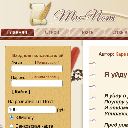
Главная
Стихи
Поэты
Отзыв
Автор:
Карн
Вход для пользователей
Логин
[
Регистрация
]
Я уйду
Пароль
[
Забыли пароль
]
Я уйду в
Поутру 
На развитие Ты-Поэт:
И отдамс
руб.
Упиваясь
ЮMoney
Пред ром
Банковская карта