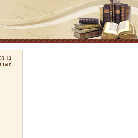
03-13
вные