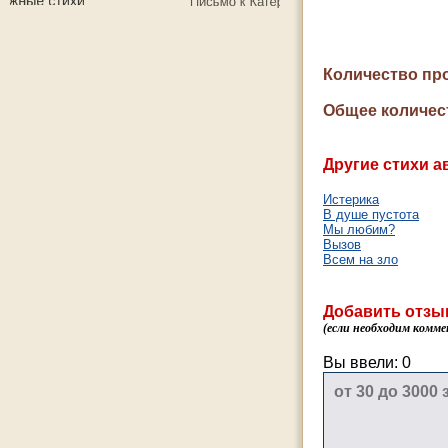
Количество пр
Общее количес
Другие стихи а
Истерика
В душе пустота
Мы любим?
Вызов
Всем на зло
Добавить отзы
(если необходим комме
Вы ввели:
0