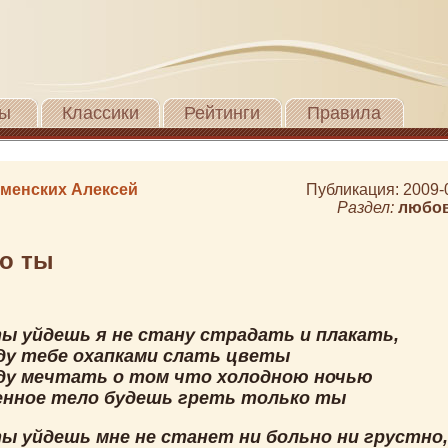
ы
Классики
Рейтинги
Правила
менских Алексей
Публикация: 2009-
Раздел:
любо
о ты
ты уйдешь я не стану страдать и плакать,
уду тебе охапками слать цветы
уду мечтать о том что холодною ночью
енное тело будешь греть только ты
ты уйдешь мне не станет ни больно ни грустно,