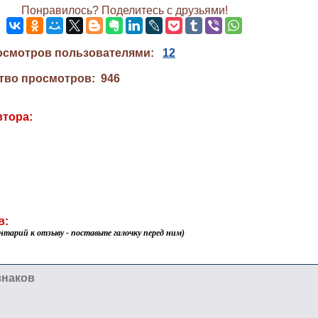
Понравилось? Поделитесь с друзьями!
осмотров пользователями:
12
тво просмотров: 946
втора:
в:
нтарий к отзыву - поставьте галочку перед ним)