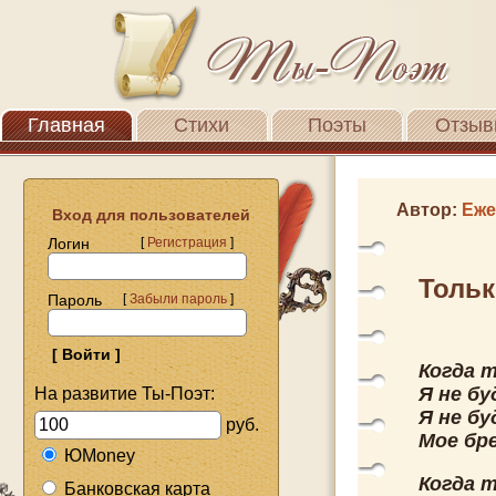
Главная
Стихи
Поэты
Отзыв
Автор:
Еже
Вход для пользователей
Логин
[
Регистрация
]
Тольк
Пароль
[
Забыли пароль
]
Когда 
Я не б
На развитие Ты-Поэт:
Я не б
руб.
Мое бр
ЮMoney
Когда 
Банковская карта