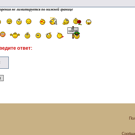
орения не лимитируется по нижней границе
ведите ответ:
По
Сообще