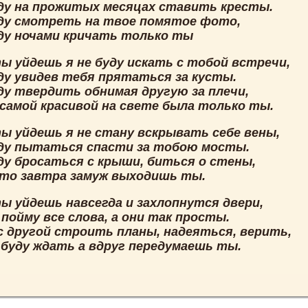
уду на прожитых месяцах ставить кресты.
уду смотреть на твое помятое фото,
уду ночами кричать только ты
ты уйдешь я не буду искать с тобой встречи,
уду увидев тебя прятаться за кусты.
уду твердить обнимая другую за плечи,
 самой красивой на свете была только ты.
ты уйдешь я не стану вскрывать себе вены,
уду пытаться спасти за тобою мосты.
уду бросаться с крыши, биться о стены,
что завтра замуж выходишь ты.
ты уйдешь навсегда и захлопнутся двери,
 пойму все слова, а они так просты.
 с другой строить планы, надеяться, верить,
 буду ждать а вдруг передумаешь ты.