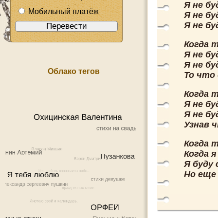
Я не б
Мобильный платёж
Я не б
Я не б
Когда 
Я не б
Я не б
Облако тегов
То что
Когда 
Я не б
Я не б
Узнав 
Когда 
Когда я
Я буду
Но еще