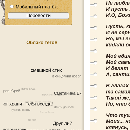
Не люблю
Мобильный платёж
И пусть 
И,О, Боже
Пусть, к
И не сер
Но, мы в
Облако тегов
кидали в
Мой еди
Мой самы
И делят
А, санти
В глазах
та самая
Такой же
Но, что 
Что туш
Моих... 
клянусь,