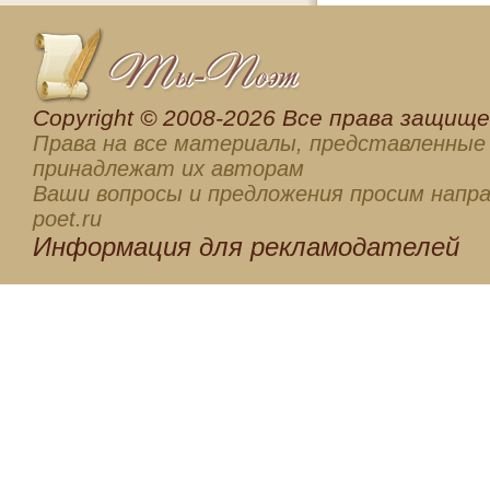
Сopyright © 2008-2026 Все права защищен
Права на все материалы, представленные 
принадлежат их авторам
Ваши вопросы и предложения просим напра
poet.ru
Информация для
рекламодателей