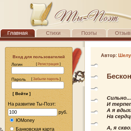
Главная
Стихи
Поэты
Отзыв
Автор:
Шелу
Вход для пользователей
Логин
[
Регистрация
]
Бескон
Пароль
[
Забыли пароль
]
Сильно..
И терпе
На развитие Ты-Поэт:
А я вдых
руб.
На сердц
ЮMoney
А, я скво
Банковская карта