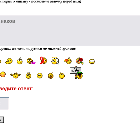
нтарий к отзыву - поставьте галочку перед ним)
орения не лимитируется по нижней границе
ведите ответ: