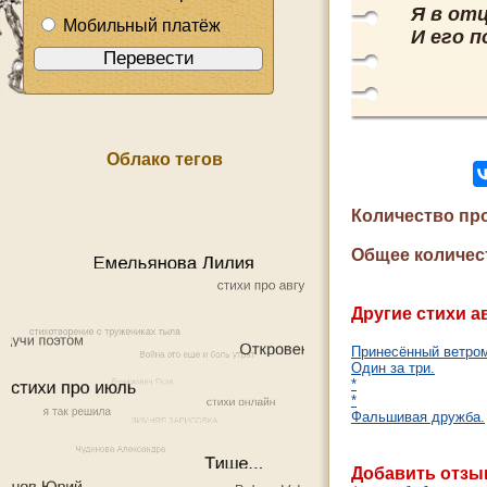
Я в отц
Мобильный платёж
И его п
Облако тегов
Количество пр
Общее количес
Другие стихи а
Принесённый ветро
Один за три.
*
*
Фальшивая дружба.
Добавить отзы