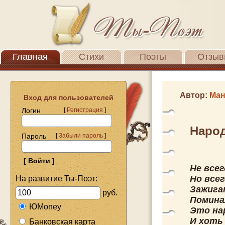
Главная
Стихи
Поэты
Отзыв
Автор:
Ман
Вход для пользователей
Логин
[
Регистрация
]
Народ
Пароль
[
Забыли пароль
]
Не всег
Но всег
На развитие Ты-Поэт:
Зажига
руб.
Помина
ЮMoney
Это на
И хоть
Банковская карта