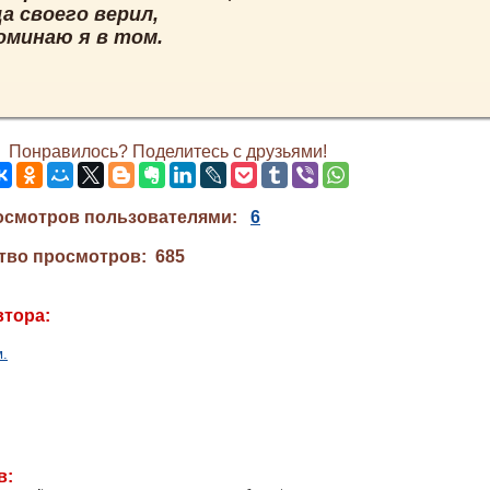
а своего верил,
оминаю я в том.
Понравилось? Поделитесь с друзьями!
осмотров пользователями:
6
тво просмотров: 685
втора:
м.
в: