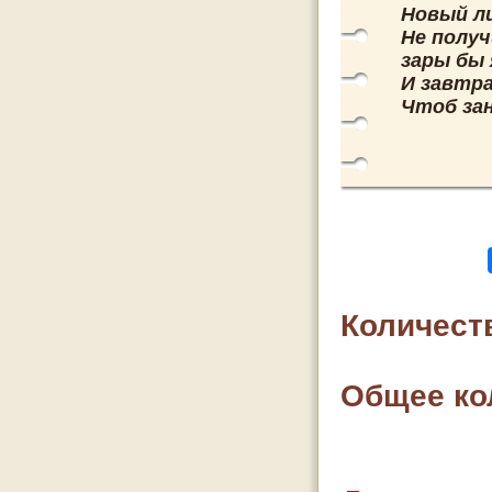
Новый л
Не полу
зары бы 
И завтра
Чтоб за
Количест
Общее ко