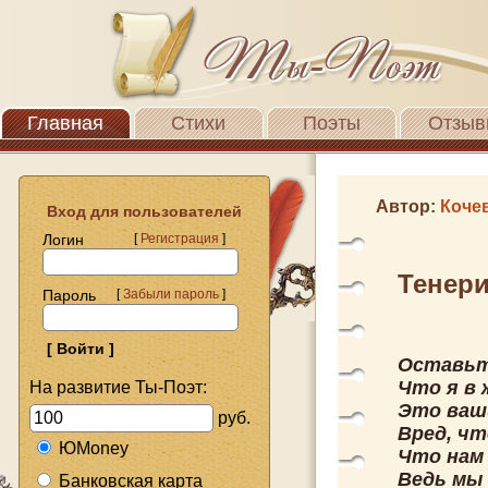
Главная
Стихи
Поэты
Отзыв
Автор:
Коче
Вход для пользователей
Логин
[
Регистрация
]
Тенер
Пароль
[
Забыли пароль
]
Оставьт
Что я в 
На развитие Ты-Поэт:
Это ваши
руб.
Вред, чт
ЮMoney
Что нам 
Ведь мы 
Банковская карта