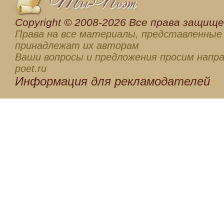
Сopyright © 2008-2026 Все права защищен
Права на все материалы, представленные 
принадлежат их авторам
Ваши вопросы и предложения просим напра
poet.ru
Информация для
рекламодателей