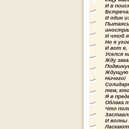
И в поис
Встречая
И один и
Пытаясь
иностра
И чтоб я
Но я уго
И вот я
Уселся н
Жду зака
Подвинув
Ждущую 
Ничего!
Солидарн
тем, кто
Я в пре
Облака т
Что пол
Заставля
И волны
Ласкают