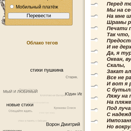
Перед те
Мобильный платёж
Мы на с
На мне ш
Шрамы ра
Печати 
Так что,
Предост
Облако тегов
И не дер
Да, я ту
Океан, в
Скалы,
Закат а
Все не р
И вот я 
С бутыл
Ляжу на
На пляж
Под луча
С надежд
Импозан
Но вокру