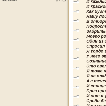
И каждый
И красно
Как будт
Нашу по
В отборо
Подрост
Забрит
Моего р
Один из 
Спросил 
Я гордо 
У негo э
Сознание
Это свел
Я тоже н
Я не вла
A c тече
И солнце
Бриз про
И вот я 
Среди б
Ищу маг