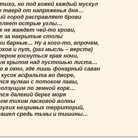
тихо, но под кожей каждый мускул
е тверд от напряженья дня…
ий город расправляет брови
угляет острые углы…
е не жаждет чей-то крови,
т за накрытые столы
ки барные… Ну а кого-то, впрочем,
ков и пут, (раз мысль – верста)
пером коснуться края ночи,
ув крылом над пустошью листа…
 в окно, где лишь фонарный саван
 кусок асфальта во дворе,
тся вулкан с потоком лавы,
ползущим по земной коре…
тся далекий берег моря
вом тихим ласковой волны
других незримых территорий,
нашел средь тьмы и тишины…