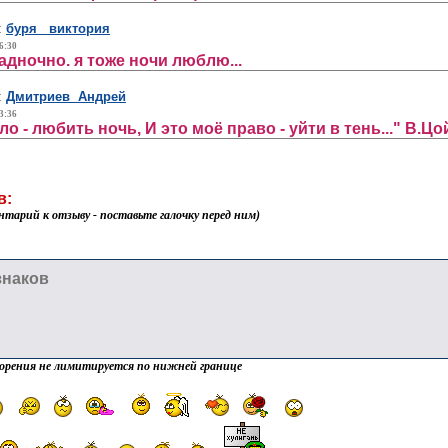
:
буря виктория
6:30
адночно. я тоже ночи люблю...
:
Дмитриев Андрей
3:36
ло - любить ночь, И это моё право - уйти в тень..." В.Цо
в:
нтарий к отзыву - поставьте галочку перед ним)
орения не лимитируется по нижней границе