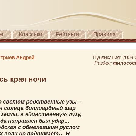
ы
Классики
Рейтинги
Правила
триев Андрей
Публикация: 2009-
Раздел:
философ
сь края ночи
со светом родственные узы –
н солнца биллиардный шар
 земли, в единственную лузу,
уда направлен был удар…
юдская с обмелевшим руслом
х волн не поднимает… Я