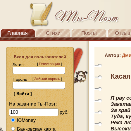
Главная
Стихи
Поэты
Отзыв
Автор:
Дми
Вход для пользователей
Логин
[
Регистрация
]
Касая
Пароль
[
Забыли пароль
]
Я рву 
Заката
На развитие Ты-Поэт:
За край
руб.
Туда, к
ЮMoney
Река л
Высоки
Банковская карта