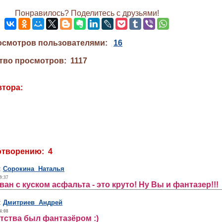
Понравилось? Поделитесь с друзьями!
осмотров пользователями:
16
тво просмотров: 1117
втора:
отворению: 4
:
Сорокина Наталья
9:37
ан с куском асфальта - это круто! Ну Вы и фантазер!!!
:
Дмитриев Андрей
4:08
детства был фантазёром :)