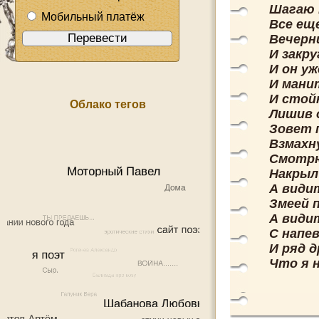
Шагаю 
Мобильный платёж
Все ещ
Вечерн
И закр
И он уж
И мани
И стой
Облако тегов
Лишив о
Зовет 
Взмахн
Смотрю
Накрыл
А види
Змеей 
А види
С напе
И ряд 
Что я 