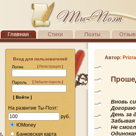
Главная
Стихи
Поэты
Отзыв
Автор:
Prizr
Вход для пользователей
Логин
[
Регистрация
]
Проше
Пароль
[
Забыли пароль
]
Вновь си
Догораю
На развитие Ты-Поэт:
День за
руб.
Забывая
ЮMoney
Не смог
Одинока
Банковская карта