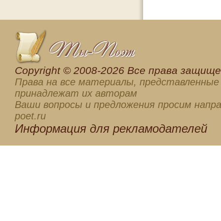
Сopyright © 2008-2026 Все права защищен
Права на все материалы, представленные 
принадлежат их авторам
Ваши вопросы и предложения просим напра
poet.ru
Информация для
рекламодателей