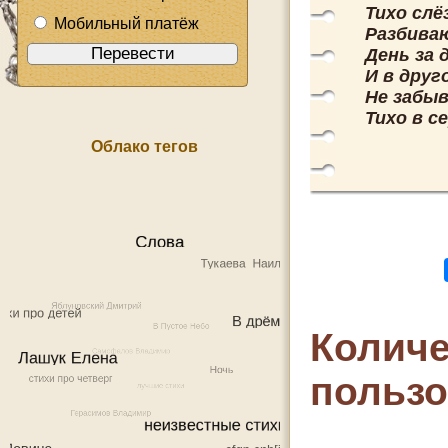
Тихо сл
Мобильный платёж
Разбиваю
День за 
И в друг
Не забыв
Тихо в с
Облако тегов
Количе
польз