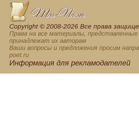
Сopyright © 2008-2026 Все права защищен
Права на все материалы, представленные 
принадлежат их авторам
Ваши вопросы и предложения просим напра
poet.ru
Информация для
рекламодателей