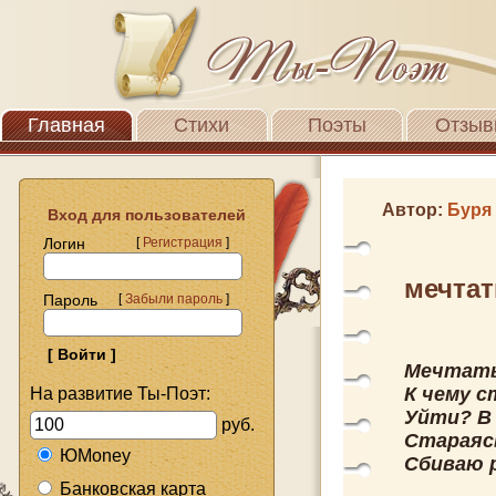
Главная
Стихи
Поэты
Отзыв
Автор:
Буря
Вход для пользователей
Логин
[
Регистрация
]
мечтат
Пароль
[
Забыли пароль
]
Мечтать?
К чему с
На развитие Ты-Поэт:
Уйти? В 
руб.
Стараяс
ЮMoney
Сбиваю р
Банковская карта