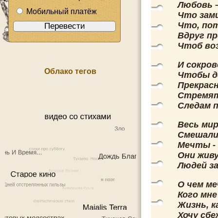
Любовь –
Мобильный платёж
Что зами
Что, пот
Вдруг пр
Чтоб во
И сокро
Облако тегов
Чтобы д
Прекрасн
Стремят
Следам 
Весь мир
Смешалис
Мечты - 
Они живу
Людей за
О чем м
Кого мн
Жизнь, к
Хочу сбе