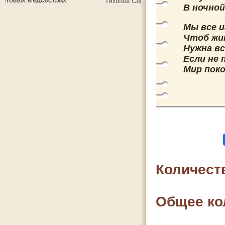
В ночной
Мы все и
Чтоб жит
Нужна вс
Если не 
Мир пок
Количест
Общее ко