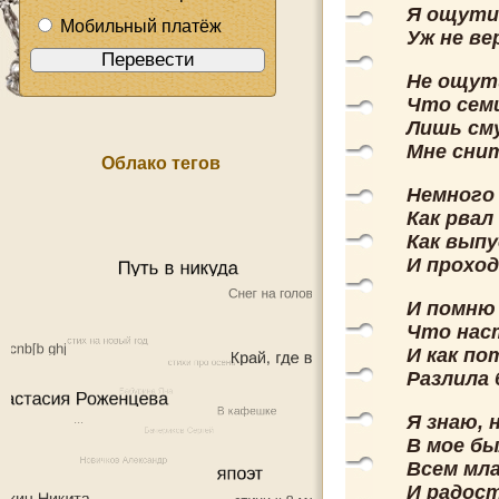
Я ощутит
Мобильный платёж
Уж не ве
Не ощут
Что сем
Лишь сму
Мне снит
Облако тегов
Немного 
Как рвал
Как выпу
И прохо
И помню
Что наст
И как по
Разлила 
Я знаю, 
В мое бы
Всем мл
И радос