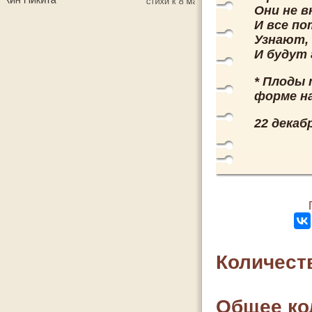
Они не в
И все по
Узнают, 
И будут 
* Плоды
форме н
22 декабр
Количест
Общее ко