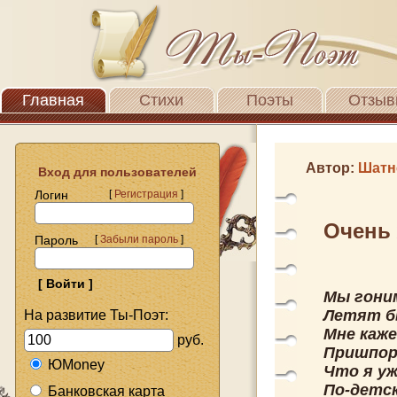
Главная
Стихи
Поэты
Отзыв
Автор:
Шатн
Вход для пользователей
Логин
[
Регистрация
]
Очень
Пароль
[
Забыли пароль
]
Мы гони
Летят б
На развитие Ты-Поэт:
Мне каже
руб.
Пришпори
ЮMoney
Что я уж
По-детск
Банковская карта