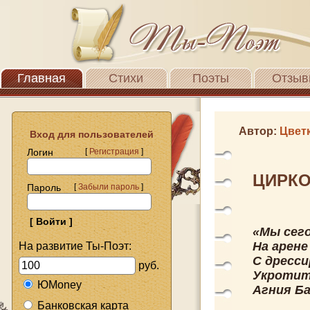
Главная
Стихи
Поэты
Отзыв
Автор:
Цвет
Вход для пользователей
Логин
[
Регистрация
]
ЦИРКО
Пароль
[
Забыли пароль
]
«Мы сего
На арене
На развитие Ты-Поэт:
С дресс
руб.
Укротит
ЮMoney
Агния Б
Банковская карта