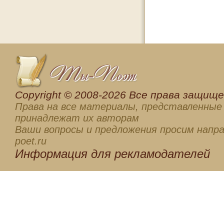
Сopyright © 2008-2026 Все права защищен
Права на все материалы, представленные 
принадлежат их авторам
Ваши вопросы и предложения просим напра
poet.ru
Информация для
рекламодателей