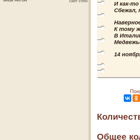
И как-то
Сбежал, 
Наверное
К тому ж
В Италии
Медвежье
14 ноябр
Пон
Количест
Общее ко