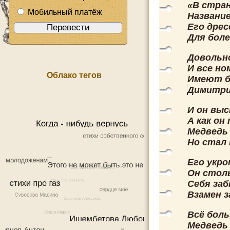
«В стран
Мобильный платёж
Название
Его дрес
Для боле
Довольно
И все но
Облако тегов
Имеют б
Димитрий
И он выс
А как он
Медведь
Но стал 
Его укр
Он столь
Себя заб
Взамен з
Всё боль
Медведь 