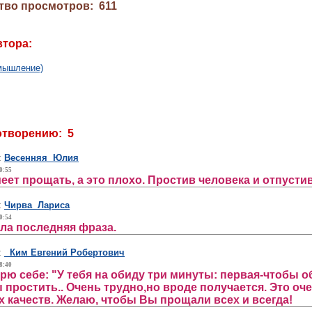
тво просмотров: 611
втора:
змышление)
отворению: 5
:
Весенняя Юлия
0:55
еет прощать, а это плохо. Простив человека и отпусти
:
Чирва Лариса
0:54
ла последняя фраза.
:
Ким Евгений Робертович
8:40
орю себе: "У тебя на обиду три минуты: первая-чтобы 
ы простить.. Очень трудно,но вроде получается. Это о
 качеств. Желаю, чтобы Вы прощали всех и всегда!