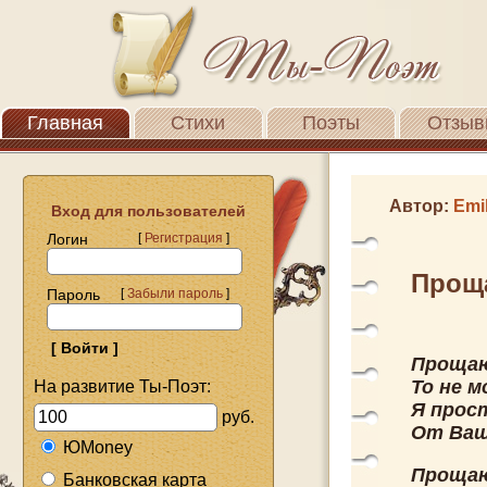
Главная
Стихи
Поэты
Отзыв
Автор:
Emil
Вход для пользователей
Логин
[
Регистрация
]
Прощ
Пароль
[
Забыли пароль
]
Прощаю
То не м
На развитие Ты-Поэт:
Я прос
руб.
От Ваш
ЮMoney
Прощаю
Банковская карта