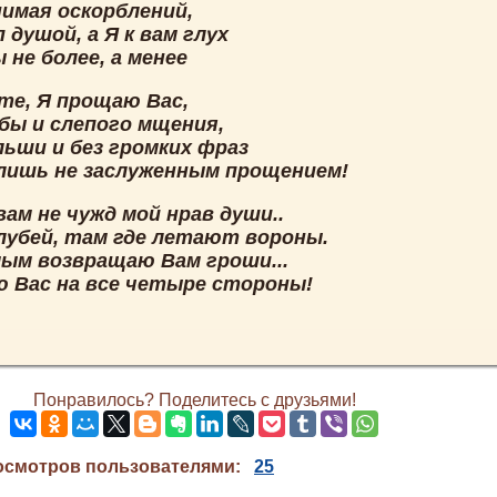
нимая оскорблений,
 душой, а Я к вам глух
 не более, а менее
те, Я прощаю Вас,
обы и слепого мщения,
льши и без громких фраз
лишь не заслуженным прощением!
ам не чужд мой нрав души..
лубей, там где летают вороны.
мым возвращаю Вам гроши...
 Вас на все четыре стороны!
Понравилось? Поделитесь с друзьями!
осмотров пользователями:
25