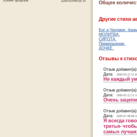
Общее количес
Другие стихи а
Бог и Человек. (ра
МОЛИТВА.
СИРОТА.
Преврощение.
ДОЧКЕ.
Отзывы к стих
Отзыв добавил(а)
Дата:
2009-03-21 21:0
Не каждый ум
Отзыв добавил(а)
Дата:
2009-03-22 21:5
Очень зацепи
Отзыв добавил(а)
Дата:
2009-07-08 08:3
Я всегда гов
третья- чтоб
самых лучших