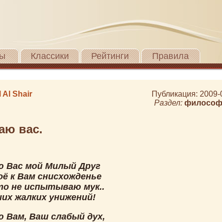
ы
Классики
Рейтинги
Правила
 Al Shair
Публикация: 2009-
Раздел:
философ
аю вас.
 Вас мой Милый Друг
оё к Вам снисхожденье
то не испытываю мук..
их жалких унижений!
 Вам, Ваш слабый дух,