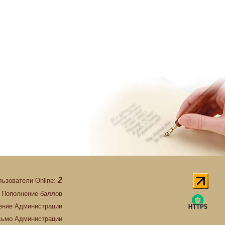
2
льзователи Online:
Пополнение баллов
ние Администрации
сьмо Администрации