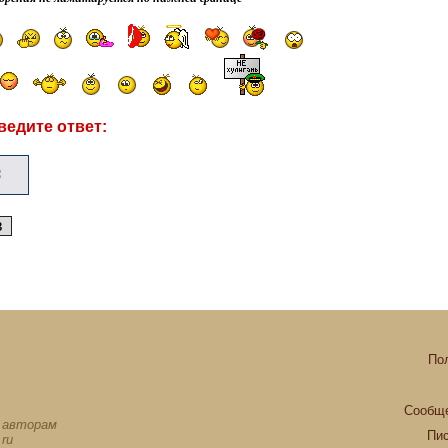
ведите ответ:
По
Сообще
х авторам
Пи
ru