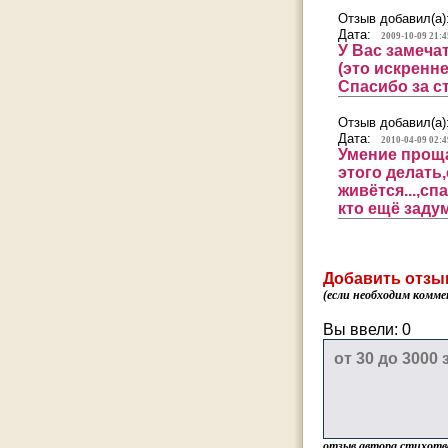
Отзыв добавил(а)
Дата:
2009-10-09 21:4
У Вас замеча
(это искренн
Спасибо за с
Отзыв добавил(а)
Дата:
2010-04-09 02:4
Умение проща
этого делать
живётся...,с
кто ещё заду
Добавить отзы
(если необходим комме
Вы ввели:
0
отзыв автора стихотв