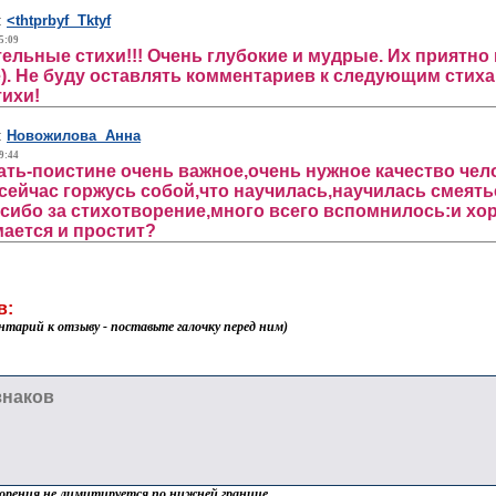
:
<thtprbyf Tktyf
5:09
тельные стихи!!! Очень глубокие и мудрые. Их приятно
е). Не буду оставлять комментариев к следующим стиха
тихи!
:
Новожилова Анна
9:44
ть-поистине очень важное,очень нужное качество челов
,сейчас горжусь собой,что научилась,научилась смеятьс
пасибо за стихотворение,много всего вспомнилось:и хо
мается и простит?
в:
нтарий к отзыву - поставьте галочку перед ним)
орения не лимитируется по нижней границе