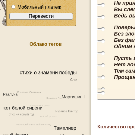
Не при
Мобильный платёж
Вы слеп
Ведь вы
Поверь
Без зл
Без фа
Облако тегов
Одним 
Пусть в
Нет го
Тем са
Прощаю
Количество пр