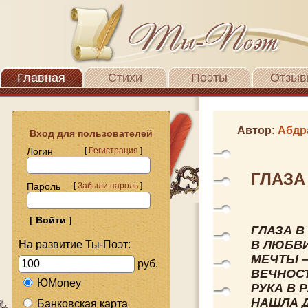
Главная
Стихи
Поэты
Отзыв
Автор:
Абдр
Вход для пользователей
Логин
[
Регистрация
]
ГЛАЗА
Пароль
[
Забыли пароль
]
ГЛАЗА В
В ЛЮБВ
На развитие Ты-Поэт:
МЕЧТЫ 
руб.
ВЕЧНОСТ
ЮMoney
РУКА В Р
НАШЛА Д
Банковская карта